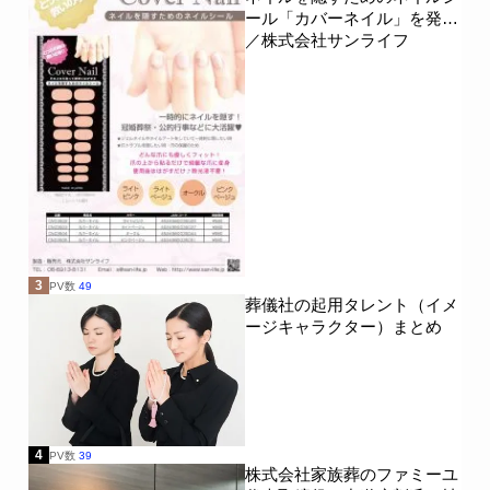
ール「カバーネイル」を発売
／株式会社サンライフ
3
PV数
49
葬儀社の起用タレント（イメ
ージキャラクター）まとめ
4
PV数
39
株式会社家族葬のファミーユ