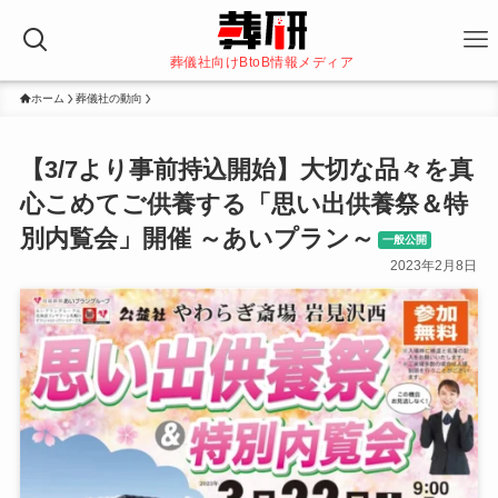
葬儀社向けBtoB情報メディア
ホーム
葬儀社の動向
【3/7より事前持込開始】大切な品々を真
心こめてご供養する「思い出供養祭＆特
別内覧会」開催 ～あいプラン～
一般公開
2023年2月8日