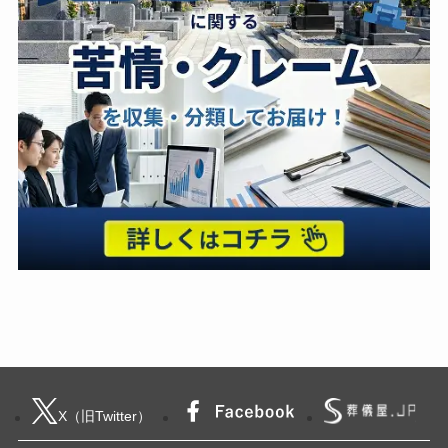
X（旧Twitter）