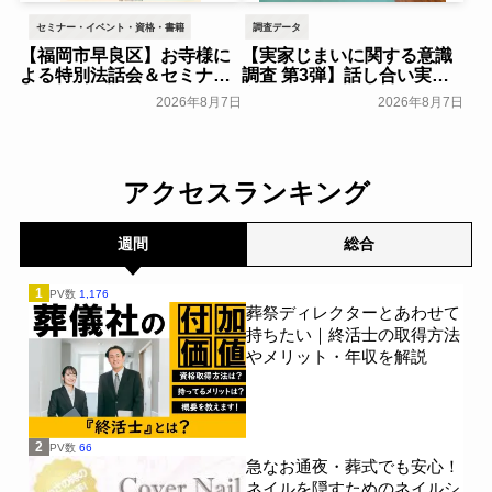
セミナー・イベント・資格・書籍
調査データ
【福岡市早良区】お寺様に
【実家じまいに関する意識
よる特別法話会＆セミナー
調査 第3弾】話し合い実施
特典「無料試食会」を8月
率は29.5％で前回から低
2026年8月7日
2026年8月7日
18日(月)にシティホール飯
下。「大相続時代」でも家
倉にて開催！～ベルコ～
族の会話は進まず～すむた
す～
一般公開
一般公開
アクセスランキング
週間
総合
1
PV数
1,176
葬祭ディレクターとあわせて
持ちたい｜終活士の取得方法
やメリット・年収を解説
2
PV数
66
急なお通夜・葬式でも安心！
ネイルを隠すためのネイルシ