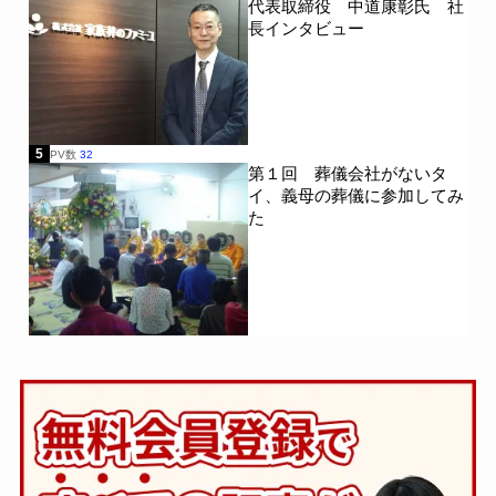
代表取締役 中道康彰氏 社
長インタビュー
5
PV数
32
第１回 葬儀会社がないタ
イ、義母の葬儀に参加してみ
た