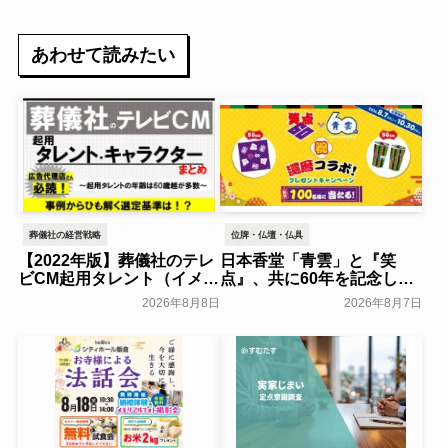
あわせて読みたい
葬儀社の経営戦略
位牌・仏壇・仏具
【2022年版】葬儀社のテレ
日本香堂「青雲」と『笑
ビCM起用タレント（イメー
点』、共に60年を記念した
ジキャラクター）まとめ
初コラボ！オリジナルグッ
2026年8月8日
2026年8月7日
ズのプレゼントキャンペー
葬研会員限定
ンを実施～日本香堂～
一般公開