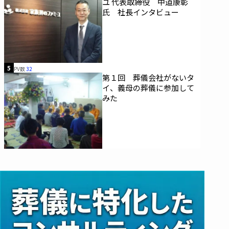
ユ 代表取締役 中道康彰
氏 社長インタビュー
5
PV数
32
第１回 葬儀会社がないタ
イ、義母の葬儀に参加して
みた