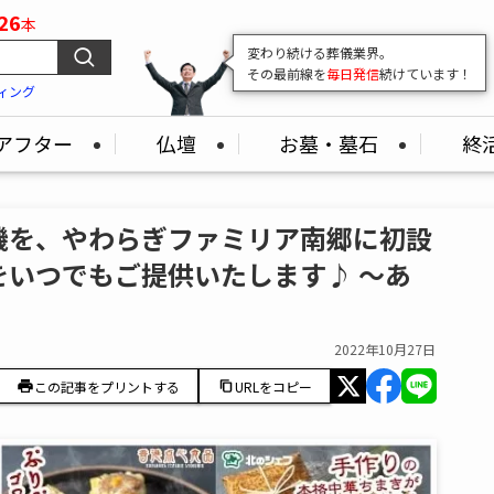
26
本
葬儀業界の
"いま"
がここでわかる！
最新の市場情報をどこよりも早くお届け
ィング
アフター
仏壇
お墓・墓石
終
機を、やわらぎファミリア南郷に初設
いつでもご提供いたします♪ ～あ
2022年10月27日
この記事をプリントする
URLをコピー