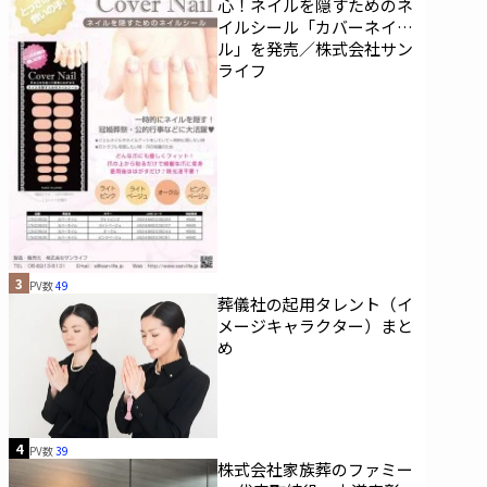
心！ネイルを隠すためのネ
イルシール「カバーネイ
ル」を発売／株式会社サン
ライフ
3
PV数
49
葬儀社の起用タレント（イ
メージキャラクター）まと
め
4
PV数
39
株式会社家族葬のファミー