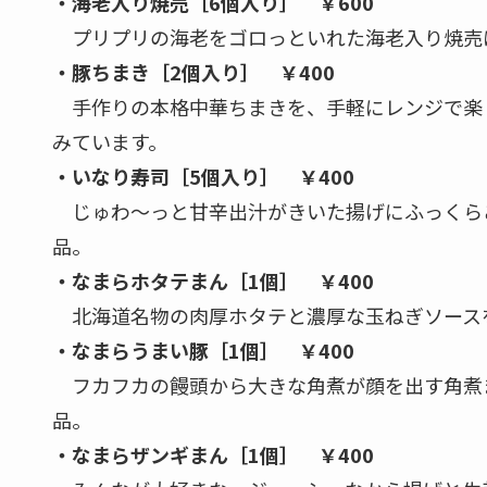
・海老入り焼売［6個入り］ ￥600
プリプリの海老をゴロっといれた海老入り焼売
・豚ちまき［2個入り］ ￥400
手作りの本格中華ちまきを、手軽にレンジで楽
みています。
・いなり寿司［5個入り］ ￥400
じゅわ～っと甘辛出汁がきいた揚げにふっくら
品。
・なまらホタテまん［1個］ ￥400
北海道名物の肉厚ホタテと濃厚な玉ねぎソース
・なまらうまい豚［1個］ ￥400
フカフカの饅頭から大きな角煮が顔を出す角煮
品。
・なまらザンギまん［1個］ ￥400