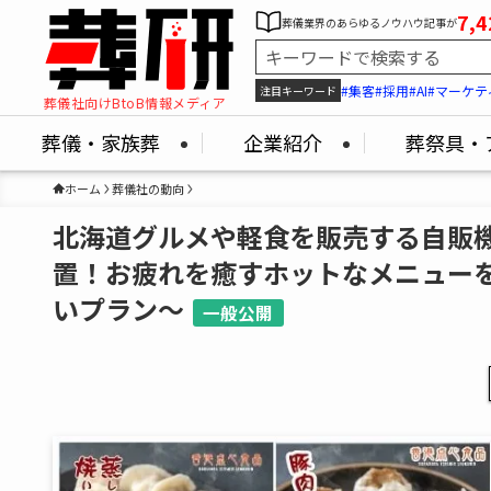
7,4
葬儀業界のあらゆるノウハウ記事が
#集客
#採用
#AI
#マーケテ
注目キーワード
葬儀社向けBtoB情報メディア
葬儀・家族葬
企業紹介
葬祭具・
ホーム
葬儀社の動向
北海道グルメや軽食を販売する自販
置！お疲れを癒すホットなメニューを
いプラン～
一般公開