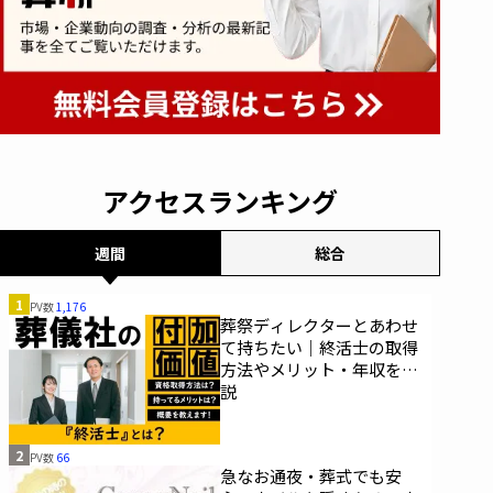
アクセスランキング
週間
総合
1
PV数
1,176
葬祭ディレクターとあわせ
て持ちたい｜終活士の取得
方法やメリット・年収を解
説
2
PV数
66
急なお通夜・葬式でも安