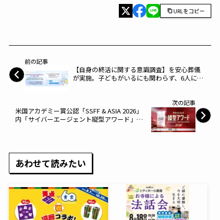
URLをコピー
前の記事
【自身の終活に関する意識調査】を安心葬儀
が実施。子どもがいるにも関わらず、6人に1
人は終活に関して「おひとり様」と感じてい
る実態～エス・エム・エス～
次の記事
米国アカデミー賞公認「SSFF & ASIA 2026」
内「サイバーエージェント縦型アワード」で
ファイナリストに選出!!～ティア～
あわせて読みたい