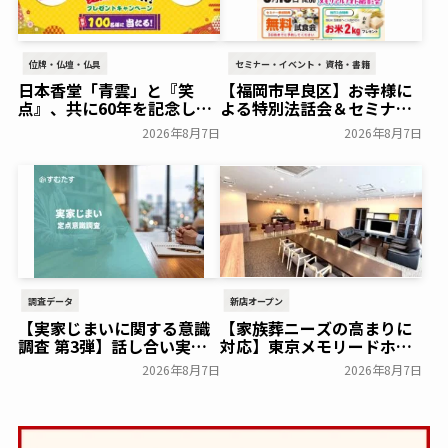
位牌・仏壇・仏具
セミナー・イベント・資格・書籍
日本香堂「青雲」と『笑
【福岡市早良区】お寺様に
点』、共に60年を記念した
よる特別法話会＆セミナー
初コラボ！オリジナルグッ
特典「無料試食会」を8月
2026年8月7日
2026年8月7日
ズのプレゼントキャンペー
18日(月)にシティホール飯
ンを実施～日本香堂～
倉にて開催！～ベルコ～
一般公開
一般公開
調査データ
新店オープン
【実家じまいに関する意識
【家族葬ニーズの高まりに
調査 第3弾】話し合い実施
対応】東京メモリードホー
率は29.5％で前回から低
ルに貸切型家族葬空間『第
2026年8月7日
2026年8月7日
下。「大相続時代」でも家
８ホール～Living～』オー
族の会話は進まず～すむた
プン～メモリードグループ
す～
～
一般公開
一般公開