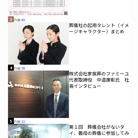
3
PV数
49
葬儀社の起用タレント（イメ
ージキャラクター）まとめ
4
PV数
39
株式会社家族葬のファミーユ
代表取締役 中道康彰氏 社
長インタビュー
5
PV数
32
第１回 葬儀会社がないタ
イ、義母の葬儀に参加してみ