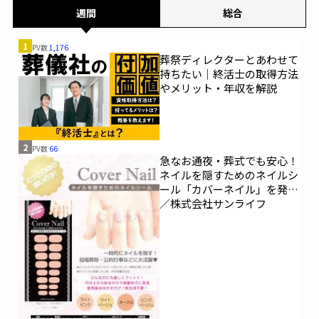
週間
総合
1
PV数
1,176
葬祭ディレクターとあわせて
持ちたい｜終活士の取得方法
やメリット・年収を解説
2
PV数
66
急なお通夜・葬式でも安心！
ネイルを隠すためのネイルシ
ール「カバーネイル」を発売
／株式会社サンライフ