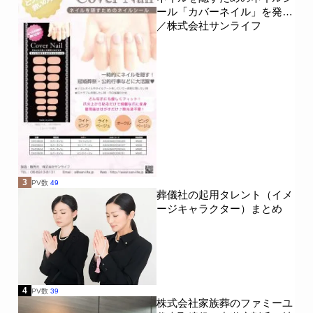
ール「カバーネイル」を発売
／株式会社サンライフ
3
PV数
49
葬儀社の起用タレント（イメ
ージキャラクター）まとめ
4
PV数
39
株式会社家族葬のファミーユ