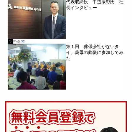
代表取締役 中道康彰氏 社
長インタビュー
5
PV数
32
第１回 葬儀会社がないタ
イ、義母の葬儀に参加してみ
た