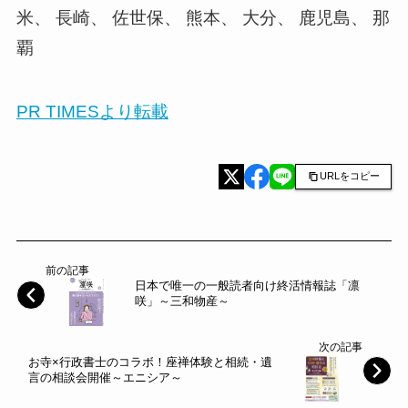
米、 長崎、 佐世保、 熊本、 大分、 鹿児島、 那
覇
PR TIMESより転載
URLをコピー
前の記事
日本で唯一の一般読者向け終活情報誌「凛
咲」～三和物産～
次の記事
お寺×行政書士のコラボ！座禅体験と相続・遺
言の相談会開催～エニシア～