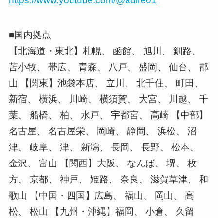
https://www.youtube.com/@adire01
■国内拠点
【北海道・東北】札幌、 函館、 旭川、 釧路、
苫小牧、 帯広、 青森、 八戸、 盛岡、 仙台、 郡
山 【関東】池袋本店、 立川、 北千住、 町田、
新宿、 横浜、 川崎、 横須賀、 大宮、 川越、 千
葉、 船橋、 柏、 水戸、 宇都宮、 高崎 【中部】
名古屋、 名古屋栄、 岡崎、 静岡、 浜松、 沼
津、 岐阜、 津、 新潟、 長岡、 長野、 松本、
金沢、 富山 【関西】大阪、 なんば、 堺、 枚
方、 京都、 神戸、 姫路、 奈良、 滋賀草津、 和
歌山 【中国・四国】広島、 福山、 岡山、 高
松、 松山 【九州・沖縄】福岡、 小倉、 久留