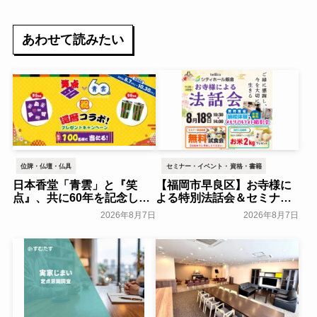
あわせて読みたい
位牌・仏壇・仏具
セミナー・イベント・資格・書籍
日本香堂「青雲」と『笑
【福岡市早良区】お寺様に
点』、共に60年を記念した
よる特別法話会＆セミナー
初コラボ！オリジナルグッ
特典「無料試食会」を8月
2026年8月7日
2026年8月7日
ズのプレゼントキャンペー
18日(月)にシティホール飯
ンを実施～日本香堂～
倉にて開催！～ベルコ～
一般公開
一般公開