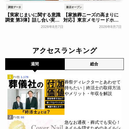
調査データ
新店オープン
【実家じまいに関する意識
【家族葬ニーズの高まりに
調査 第3弾】話し合い実施
対応】東京メモリードホー
率は29.5％で前回から低
ルに貸切型家族葬空間『第
2026年8月7日
2026年8月7日
下。「大相続時代」でも家
８ホール～Living～』オー
族の会話は進まず～すむた
プン～メモリードグループ
す～
～
一般公開
一般公開
アクセスランキング
週間
総合
1
PV数
1,176
葬祭ディレクターとあわせて
持ちたい｜終活士の取得方法
やメリット・年収を解説
2
PV数
66
急なお通夜・葬式でも安心！
ネイルを隠すためのネイルシ