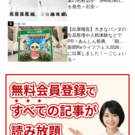
業の石材店が「SHINOBO」
を発売～石安～
5
PV数
39
【出展報告】大きなパンダの
生花祭壇や入棺体験などで
PR！あんしん祭典、「朝日
新聞Reライフフェス2026」
に出展しました！～ごじょい
る～