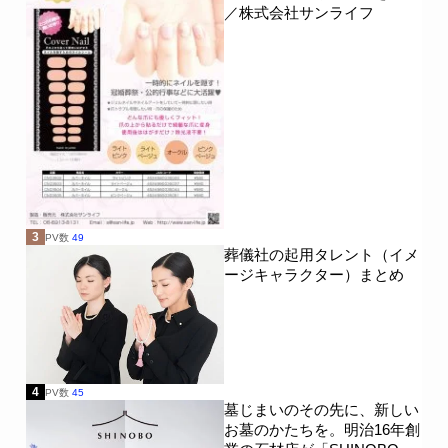
／株式会社サンライフ
3
PV数
49
葬儀社の起用タレント（イメ
ージキャラクター）まとめ
4
PV数
45
墓じまいのその先に、新しい
お墓のかたちを。明治16年創