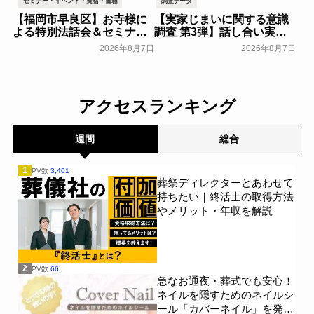
セミナー・イベント・資格・書籍
調査データ
【福岡市早良区】お寺様に
【実家じまいに関する意識
よる特別法話会＆セミナー
調査 第3弾】話し合い実施
特典「無料試食会」を8月
率は29.5％で前回から低
2026年8月7日
2026年8月7日
18日(月)にシティホール飯
下。「大相続時代」でも家
倉にて開催！～ベルコ～
族の会話は進まず～すむた
す～
一般公開
一般公開
アクセスランキング
週間
総合
1
PV数
3,401
葬祭ディレクターとあわせて
持ちたい｜終活士の取得方法
やメリット・年収を解説
2
PV数
66
急なお通夜・葬式でも安心！
ネイルを隠すためのネイルシ
ール「カバーネイル」を発売