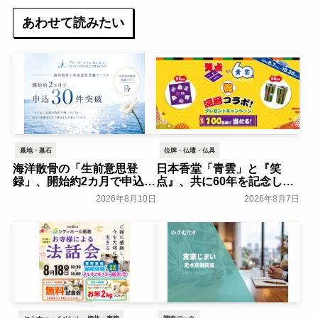
あわせて読みたい
墓地・墓石
位牌・仏壇・仏具
海洋散骨の「生前意思登
日本香堂「青雲」と『笑
録」、開始約2カ月で申込
点』、共に60年を記念した
30件を突破～ハウスボート
初コラボ！オリジナルグッ
2026年8月10日
2026年8月7日
クラブ～
ズのプレゼントキャンペー
葬研会員限定
ンを実施～日本香堂～
一般公開