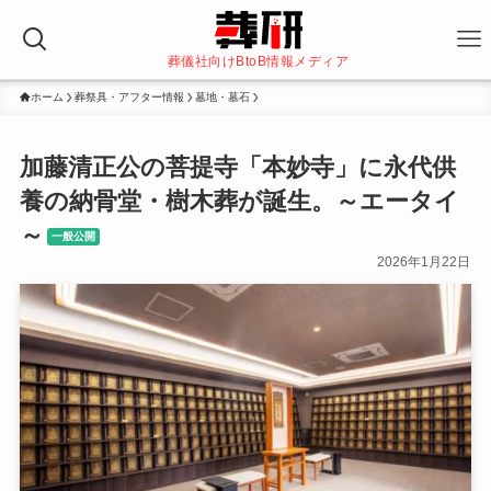
葬儀社向けBtoB情報メディア
ホーム
葬祭具・アフター情報
墓地・墓石
加藤清正公の菩提寺「本妙寺」に永代供
養の納骨堂・樹木葬が誕生。～エータイ
～
一般公開
2026年1月22日