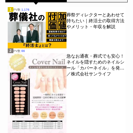
1
PV数
1,176
葬祭ディレクターとあわせて
持ちたい｜終活士の取得方法
やメリット・年収を解説
2
PV数
66
急なお通夜・葬式でも安心！
ネイルを隠すためのネイルシ
ール「カバーネイル」を発売
／株式会社サンライフ