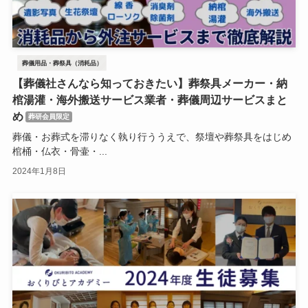
葬儀用品・葬祭具（消耗品）
【葬儀社さんなら知っておきたい】葬祭具メーカー・納
棺湯灌・海外搬送サービス業者・葬儀周辺サービスまと
め
葬研会員限定
葬儀・お葬式を滞りなく執り行ううえで、祭壇や葬祭具をはじめ
棺桶・仏衣・骨壷・...
2024年1月8日