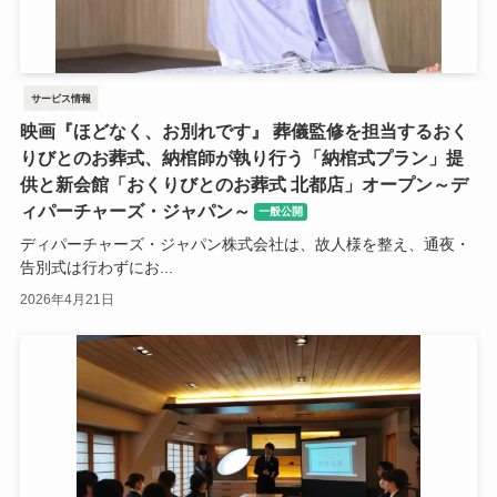
サービス情報
映画『ほどなく、お別れです』 葬儀監修を担当するおく
りびとのお葬式、納棺師が執り行う「納棺式プラン」提
供と新会館「おくりびとのお葬式 北都店」オープン～デ
ィパーチャーズ・ジャパン～
一般公開
ディパーチャーズ・ジャパン株式会社は、故人様を整え、通夜・
告別式は行わずにお...
2026年4月21日