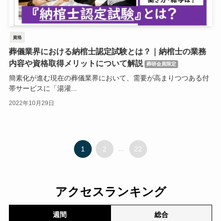
資格
葬儀業界における納棺士認定試験とは？｜納棺士の業務
内容や資格取得メリットについて解説
葬研会員限定
簡素化が進む現在の葬儀業界において、需要が高まりつつある付
帯サービスに「湯灌...
2022年10月29日
1
2
...
22
アクセスランキング
週間
総合