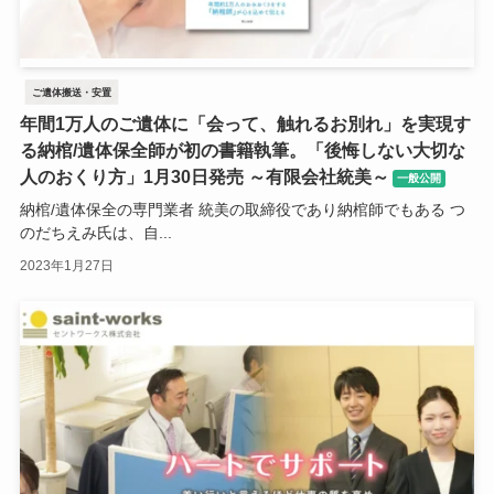
ご遺体搬送・安置
年間1万人のご遺体に「会って、触れるお別れ」を実現す
る納棺/遺体保全師が初の書籍執筆。「後悔しない大切な
人のおくり方」1月30日発売 ～有限会社統美～
一般公開
納棺/遺体保全の専門業者 統美の取締役であり納棺師でもある つ
のだちえみ氏は、自...
2023年1月27日