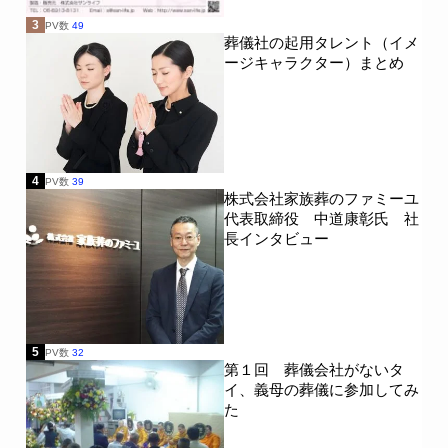
3
PV数
49
葬儀社の起用タレント（イメ
ージキャラクター）まとめ
4
PV数
39
株式会社家族葬のファミーユ
代表取締役 中道康彰氏 社
長インタビュー
5
PV数
32
第１回 葬儀会社がないタ
イ、義母の葬儀に参加してみ
た