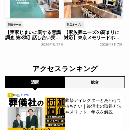
調査データ
新店オープン
【実家じまいに関する意識
【家族葬ニーズの高まりに
調査 第3弾】話し合い実施
対応】東京メモリードホー
率は29.5％で前回から低
ルに貸切型家族葬空間『第
2026年8月7日
2026年8月7日
下。「大相続時代」でも家
８ホール～Living～』オー
族の会話は進まず～すむた
プン～メモリードグループ
す～
～
一般公開
一般公開
アクセスランキング
週間
総合
1
PV数
1,176
葬祭ディレクターとあわせて
持ちたい｜終活士の取得方法
やメリット・年収を解説