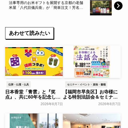
法事専用のお米ギフトを展開する京都の老舗
米屋「八代目儀兵衛」が「簡単注文！芳名帳
転記サービス」をスタート。葬儀後のご多忙
な喪主様に代わって、簡単・便利に香典返し
の商品を手配いたします。 ～八代目儀兵衛～
あわせて読みたい
位牌・仏壇・仏具
セミナー・イベント・資格・書籍
日本香堂「青雲」と『笑
【福岡市早良区】お寺様に
点』、共に60年を記念した
よる特別法話会＆セミナー
初コラボ！オリジナルグッ
特典「無料試食会」を8月
2026年8月7日
2026年8月7日
ズのプレゼントキャンペー
18日(月)にシティホール飯
ンを実施～日本香堂～
倉にて開催！～ベルコ～
一般公開
一般公開