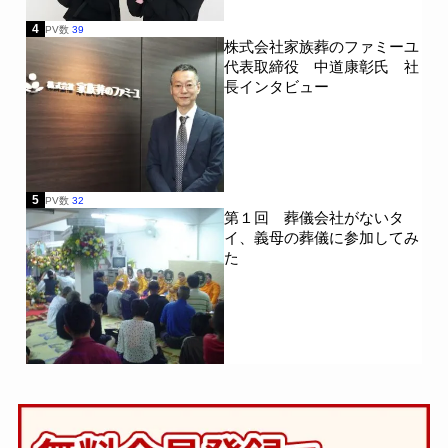
4
PV数
39
株式会社家族葬のファミーユ
代表取締役 中道康彰氏 社
長インタビュー
5
PV数
32
第１回 葬儀会社がないタ
イ、義母の葬儀に参加してみ
た