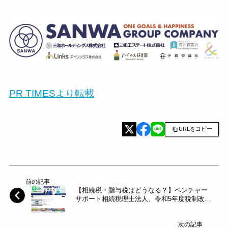
PR TIMESより転載
URLをコピー
前の記事
【相続税・贈与税はどうなる？】ベンチャー
サポート相続税理士法人、令和5年度税制改正
大綱の解説動画をYouTubeにて公開 ～ベンチ
ャーサポートグループ～
次の記事