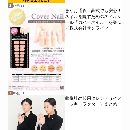
2
PV数
66
急なお通夜・葬式でも安心！
ネイルを隠すためのネイルシ
ール「カバーネイル」を発売
／株式会社サンライフ
3
PV数
49
葬儀社の起用タレント（イメ
ージキャラクター）まとめ