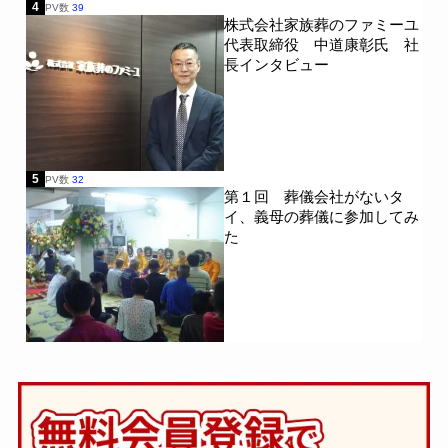
4
PV数
39
株式会社家族葬のファミーユ
代表取締役 中道康彰氏 社
長インタビュー
5
PV数
32
第１回 葬儀会社がないタ
イ、義母の葬儀に参加してみ
た