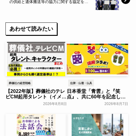
の供給と遺体搬送等の協力に関する協定を締
結～豊中市～
あわせて読みたい
葬儀社の経営戦略
位牌・仏壇・仏具
【2022年版】葬儀社のテレ
日本香堂「青雲」と『笑
ビCM起用タレント（イメー
点』、共に60年を記念した
ジキャラクター）まとめ
初コラボ！オリジナルグッ
2026年8月8日
2026年8月7日
ズのプレゼントキャンペー
葬研会員限定
ンを実施～日本香堂～
一般公開