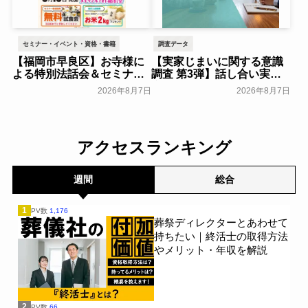
セミナー・イベント・資格・書籍
調査データ
【福岡市早良区】お寺様に
【実家じまいに関する意識
よる特別法話会＆セミナー
調査 第3弾】話し合い実施
特典「無料試食会」を8月
率は29.5％で前回から低
2026年8月7日
2026年8月7日
18日(月)にシティホール飯
下。「大相続時代」でも家
倉にて開催！～ベルコ～
族の会話は進まず～すむた
す～
一般公開
一般公開
アクセスランキング
週間
総合
1
PV数
1,176
葬祭ディレクターとあわせて
持ちたい｜終活士の取得方法
やメリット・年収を解説
2
PV数
66