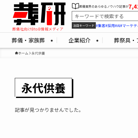
7,4
葬儀業界のあらゆるノウハウ記事が
#集客
#採用
#AI
#マーケテ
注目キーワード
葬儀社向けBtoB情報メディア
葬儀・家族葬
企業紹介
葬祭具・
ホーム
永代供養
永代供養
記事が見つかりませんでした。