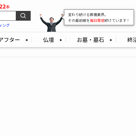
22
本
変わり続ける葬儀業界。
その最前線を
毎日発信
続けています！
ィング
アフター
仏壇
お墓・墓石
終