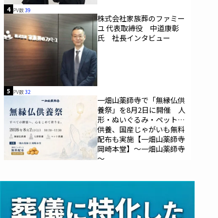
4
PV数
39
株式会社家族葬のファミー
ユ 代表取締役 中道康彰
氏 社長インタビュー
5
PV数
32
一畑山薬師寺で「無縁仏供
養祭」を8月2日に開催 人
形・ぬいぐるみ・ペットの
供養、国産じゃがいも無料
配布も実施【一畑山薬師寺
岡崎本堂】～一畑山薬師寺
～