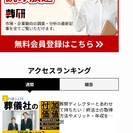
アクセスランキング
週間
総合
1
PV数
1,176
葬祭ディレクターとあわせ
て持ちたい｜終活士の取得
方法やメリット・年収を解
説