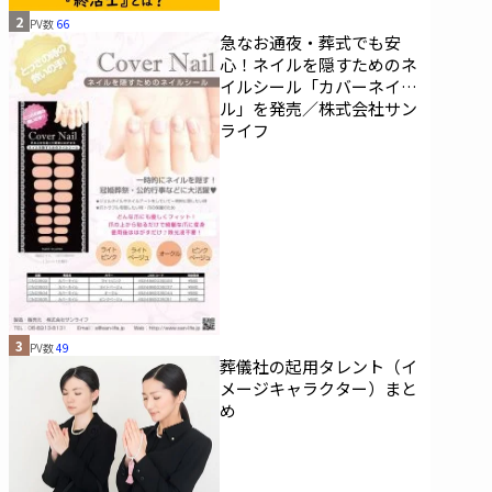
2
PV数
66
急なお通夜・葬式でも安
心！ネイルを隠すためのネ
イルシール「カバーネイ
ル」を発売／株式会社サン
ライフ
3
PV数
49
葬儀社の起用タレント（イ
メージキャラクター）まと
め