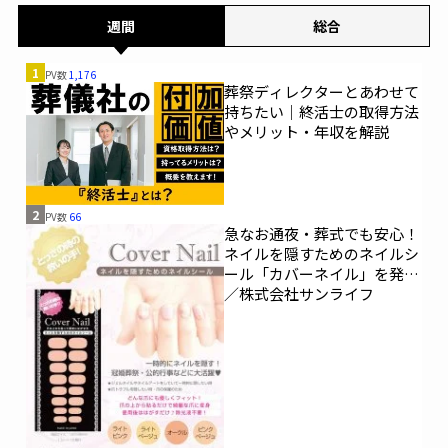
週間
総合
1
PV数
1,176
葬祭ディレクターとあわせて
持ちたい｜終活士の取得方法
やメリット・年収を解説
2
PV数
66
急なお通夜・葬式でも安心！
ネイルを隠すためのネイルシ
ール「カバーネイル」を発売
／株式会社サンライフ