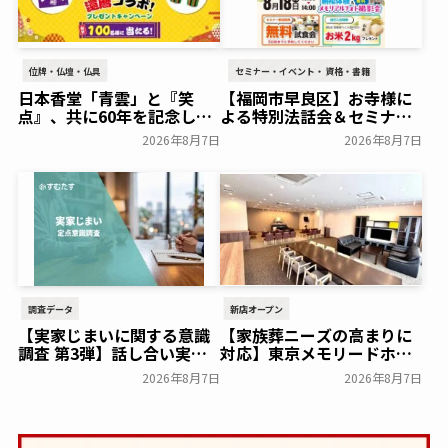
位牌・仏壇・仏具
セミナー・イベント・資格・書籍
日本香堂「青雲」と『笑
【福岡市早良区】お寺様に
点』、共に60年を記念した
よる特別法話会＆セミナー
初コラボ！オリジナルグッ
特典「無料試食会」を8月
2026年8月7日
2026年8月7日
ズのプレゼントキャンペー
18日(月)にシティホール飯
ンを実施～日本香堂～
倉にて開催！～ベルコ～
一般公開
一般公開
調査データ
新店オープン
【実家じまいに関する意識
【家族葬ニーズの高まりに
調査 第3弾】話し合い実施
対応】東京メモリードホー
率は29.5％で前回から低
ルに貸切型家族葬空間『第
2026年8月7日
2026年8月7日
下。「大相続時代」でも家
８ホール～Living～』オー
族の会話は進まず～すむた
プン～メモリードグループ
す～
～
一般公開
一般公開