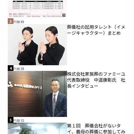
3
PV数
49
葬儀社の起用タレント（イメ
ージキャラクター）まとめ
4
PV数
39
株式会社家族葬のファミーユ
代表取締役 中道康彰氏 社
長インタビュー
5
PV数
32
第１回 葬儀会社がないタ
イ、義母の葬儀に参加してみ