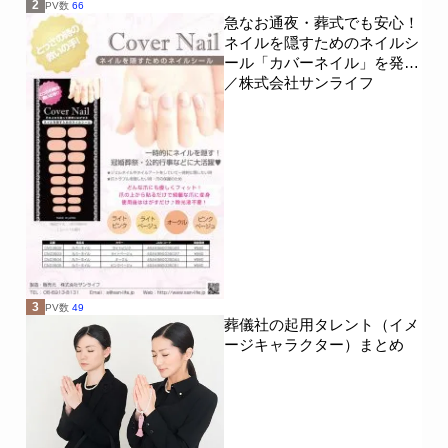
2
PV数
66
広済堂
イズモ葬祭
ティア
急なお通夜・葬式でも安心！
ネイルを隠すためのネイルシ
ール「カバーネイル」を発売
あいネット伊勢
あいネットグループ
／株式会社サンライフ
フォーエバーホール
イズモホール
平安会館
株式会社眞照堂
株式会社シモン
メモリーズ株式会社
株式会社あいネット
斎霊殿
博善社
平安レイ
新大阪互助会
燦ホールディングス
サン・ライフ
3
PV数
49
葬儀社の起用タレント（イメ
株式会社 江陽閣グループ
岩国納骨堂
ージキャラクター）まとめ
あいネットホール
玉姫グループ青森
ニチリョク
愛昇殿
ラステル新横浜