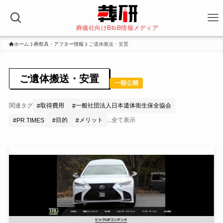
葬儀社向けBtoB情報メディア
ホーム
葬祭具・アフター情報
ご遺体搬送・安置
ご遺体搬送・安置
一部公開
関連タグ
取得費用
一般社団法人日本遺体衛生保全協会
#
#
目的
メリット
...全て表示
#
PR TIMES
#
#