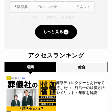
大阪祭典
グレイスホテル
こころネット
あいネット清水
岩国中央典礼会館
平安ホール
防長互助センター
草苑
もっと見る
レクスト
クオーレ平安
株式会社平安閣エヌピーオー互助会
アクセスランキング
あいネットコーポレーション
西村葬儀社
週間
総合
株式会社横須賀冠婚葬祭互助会
株式会社平安
1
PV数
1,176
葬祭ディレクターとあわせて
あいネット
東京博善
平安祭典
持ちたい｜終活士の取得方法
やメリット・年収を解説
出雲殿冠婚葬祭互助センター
馬九行(うまくいく)株式会社
富士平安閣互助会