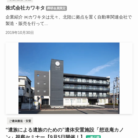
株式会社カワキタ
葬研会員限定
企業紹介 ㈱カワキタは元々、北陸に拠点を置く自動車関連会社で
製造・販売を行って...
2019年10月30日
ご遺体搬送・安置
“遺族による遺族のための”遺体安置施設「想送庵カノ
ン」視察セミナー【9月5日開催！】
一般公開