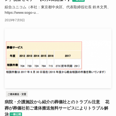
綜合ユニコム（本社：東京都中央区、代表取締役社長 鈴木文男、
https://www.sogo-u...
2019年7月9日
ご遺体搬送・安置
病院・介護施設から紹介の葬儀社とのトラブル注意 花
葬が葬儀社初ご遺体搬送無料サービスによりトラブル解
決
一般公開