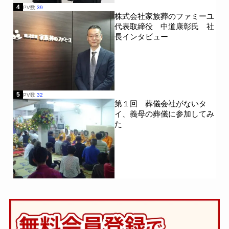
レクスト関西
平安典礼
4
PV数
39
株式会社家族葬のファミーユ
代表取締役 中道康彰氏 社
エム・エス・アイ（MSI）
ナカタケ株式会社
長インタビュー
5
PV数
32
第１回 葬儀会社がないタ
イ、義母の葬儀に参加してみ
た