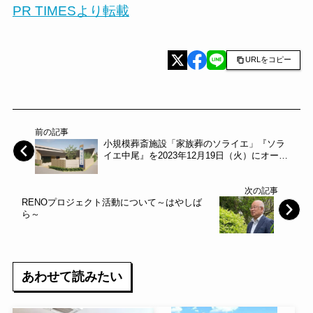
PR TIMESより転載
URLをコピー
前の記事
小規模葬斎施設「家族葬のソライエ」『ソラ
イエ中尾』を2023年12月19日（火）にオープ
ン～アルファクラブ武蔵野～
次の記事
RENOプロジェクト活動について～はやしば
ら～
あわせて読みたい