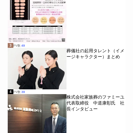
3
PV数
49
葬儀社の起用タレント（イメ
ージキャラクター）まとめ
4
PV数
39
株式会社家族葬のファミーユ
代表取締役 中道康彰氏 社
長インタビュー