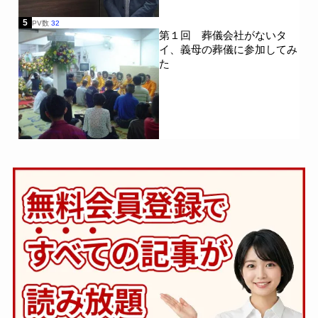
5
PV数
32
第１回 葬儀会社がないタ
イ、義母の葬儀に参加してみ
た