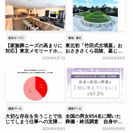
新店オープン
墓地・墓石
【家族葬ニーズの高まりに
東北初「竹田式古墳墓」お
対応】東京メモリードホー
おさきさくら花陵、墓じま
ルに貸切型家族葬空間『第
いのご負担を軽減する「墓
2026年8月7日
2026年8月6日
８ホール～Living～』オー
じまいアシストプラン」を
プン～メモリードグループ
開始 ─ 合同永久埋葬（合祀
～
墓）への改葬がお二人目以
一般公開
降100,000円（税込）に【株
式会社前方後円墳】～前方
後円墳～
一般公開
調査データ
調査データ
大切な存在を失うことで生
全国の男女654名に聞いた
じてしまう仕事への支障
葬儀・終活調査 自身や家
「経験がある」38.8％～ビ
族の葬儀について「特に考
2026年8月6日
2026年8月6日
ースタイルグループ～
えていない」が57.3％～