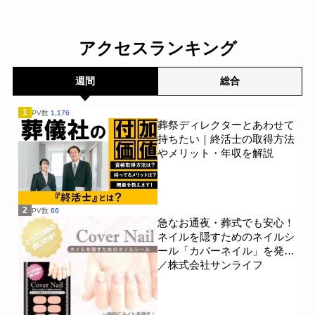
NEXER Group～
一般公開
一般公開
アクセスランキング
週間
総合
1
PV数
1,176
葬祭ディレクターとあわせて
持ちたい｜終活士の取得方法
やメリット・年収を解説
2
PV数
66
急なお通夜・葬式でも安心！
ネイルを隠すためのネイルシ
ール「カバーネイル」を発売
／株式会社サンライフ