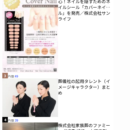
心！ネイルを隠すためのネ
イルシール「カバーネイ
ル」を発売／株式会社サン
ライフ
3
PV数
49
葬儀社の起用タレント（イ
メージキャラクター）まと
め
4
PV数
39
株式会社家族葬のファミー