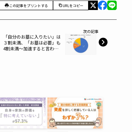
この記事をプリントする
URLをコピー
次の記事
「自分のお墓に入りたい」は
３割未満、「お墓は必要」も
4割未満～加速すると言われ
るお墓離れと、変わりつつあ
るお墓事情について、終活の
専門企業が最新のアンケート
結果を発表～終活協議会～