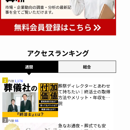
アクセスランキング
週間
総合
1
PV数
1,176
葬祭ディレクターとあわせ
て持ちたい｜終活士の取得
方法やメリット・年収を解
説
2
PV数
66
急なお通夜・葬式でも安