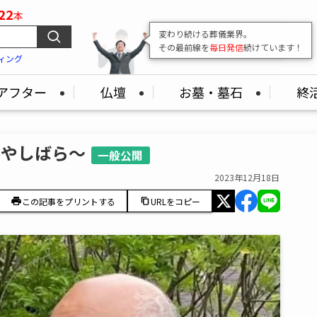
22
本
変わり続ける葬儀業界。
その最前線を
毎日発信
続けています！
ィング
アフター
仏壇
お墓・墓石
終
はやしばら～
一般公開
2023年12月18日
この記事をプリントする
URLをコピー