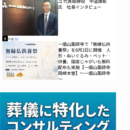
ユ 代表取締役 中道康彰
氏 社長インタビュー
5
PV数
32
一畑山薬師寺で「無縁仏供
養祭」を8月2日に開催 人
形・ぬいぐるみ・ペットの
供養、国産じゃがいも無料
配布も実施【一畑山薬師寺
岡崎本堂】～一畑山薬師寺
～