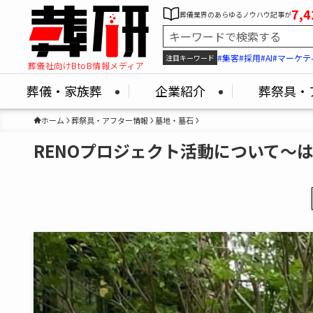
7,4
葬儀業界のあらゆるノウハウ記事が
#集客
#採用
#AI
#マーケテ
注目キーワード
葬儀社向けBtoB情報メディア
葬儀・家族葬
企業紹介
葬祭具・
ホーム
葬祭具・アフター情報
墓地・墓石
RENOプロジェクト活動について～