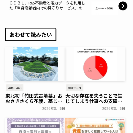
ＧＤＢＬ、R65不動産と電力データを利用し
た「単身高齢者向けの見守りサービス」の実
証実験を開始～R65～
あわせて読みたい
墓地・墓石
調査データ
東北初「竹田式古墳墓」お
大切な存在を失うことで生
おさきさくら花陵、墓じま
じてしまう仕事への支障
いのご負担を軽減する「墓
「経験がある」38.8％～ビ
2026年8月6日
2026年8月6日
じまいアシストプラン」を
ースタイルグループ～
開始 ─ 合同永久埋葬（合祀
一般公開
墓）への改葬がお二人目以
降100,000円（税込）に