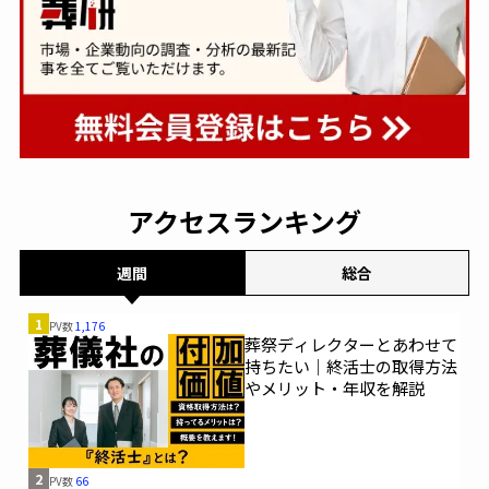
アクセスランキング
週間
総合
1
PV数
1,176
葬祭ディレクターとあわせて
持ちたい｜終活士の取得方法
やメリット・年収を解説
2
PV数
66