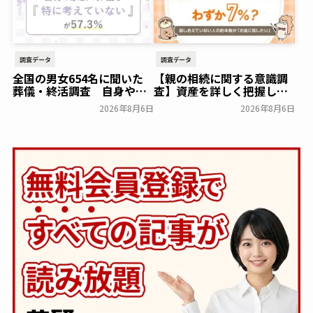
【株式会社前方後円墳】～
前方後円墳～
一般公開
調査データ
調査データ
全国の男女654名に聞いた
【親の相続に関する意識調
葬儀・終活調査 自身や家
査】資産を詳しく把握して
族の葬儀について「特に考
いる人はわずか7％？具体的
2026年8月6日
2026年8月6日
えていない」が57.3％～
に話せていない人の約半数
NEXER Group～
が「お盆に話したい」｜
一般公開
「しっかり保険、ちゃんと
節約。」が親の相続につい
て400名を対象に意識調査
を実施～Sasuke Financial
Lab～
一般公開