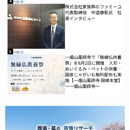
4
PV数
39
株式会社家族葬のファミーユ
代表取締役 中道康彰氏 社
長インタビュー
5
PV数
32
一畑山薬師寺で「無縁仏供養
祭」を8月2日に開催 人形・
ぬいぐるみ・ペットの供養、
国産じゃがいも無料配布も実
施【一畑山薬師寺 岡崎本堂】
～一畑山薬師寺～