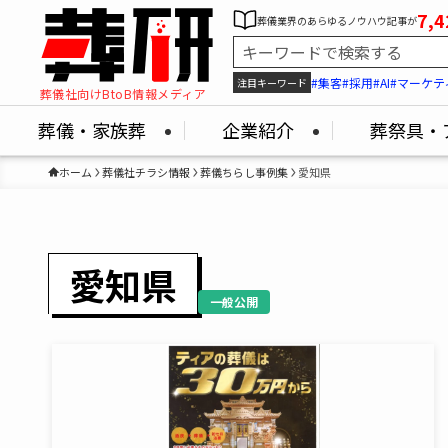
7,4
葬儀業界のあらゆるノウハウ記事が
#集客
#採用
#AI
#マーケテ
注目キーワード
葬儀社向けBtoB情報メディア
葬儀・家族葬
企業紹介
葬祭具・
ホーム
葬儀社チラシ情報
葬儀ちらし事例集
愛知県
愛知県
一般公開