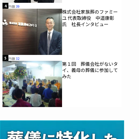
4
PV数
39
株式会社家族葬のファミー
ユ 代表取締役 中道康彰
氏 社長インタビュー
5
PV数
32
第１回 葬儀会社がないタ
イ、義母の葬儀に参加して
みた