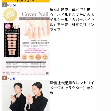
2
PV数
66
急なお通夜・葬式でも安
心！ネイルを隠すためのネ
イルシール「カバーネイ
ル」を発売／株式会社サン
ライフ
3
PV数
49
葬儀社の起用タレント（イ
メージキャラクター）まと
め