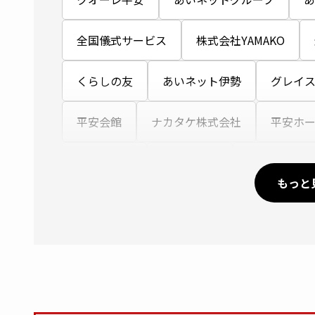
全国儀式サービス
株式会社YAMAKO
くらしの友
あいネット伊勢
グレイ
平安会館
ナカタケ株式会社
平安ホ
愛グループ
岩国納骨堂
富士平安閣互
もっと
株式会社綾川葬祭
出雲殿冠婚葬祭互助セ
レクスト関西
愛昇殿
馬九行(うまく
玉姫グループ青森
博善社
あいネット