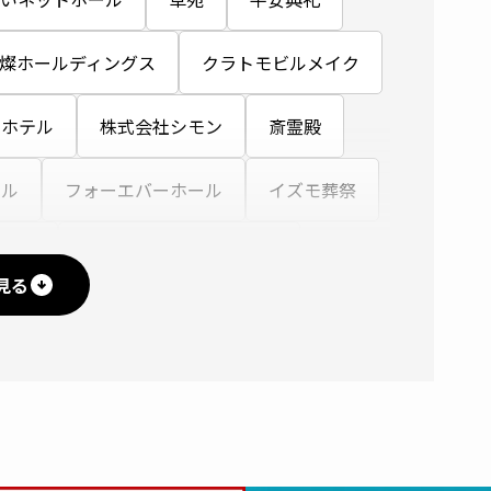
燦ホールディングス
クラトモビルメイク
スホテル
株式会社シモン
斎霊殿
ール
フォーエバーホール
イズモ葬祭
助会
株式会社 江陽閣グループ
見る
ンター
広済堂
ニチリョク
いく)株式会社
こころネット
清水
ラステル新横浜
東京博善