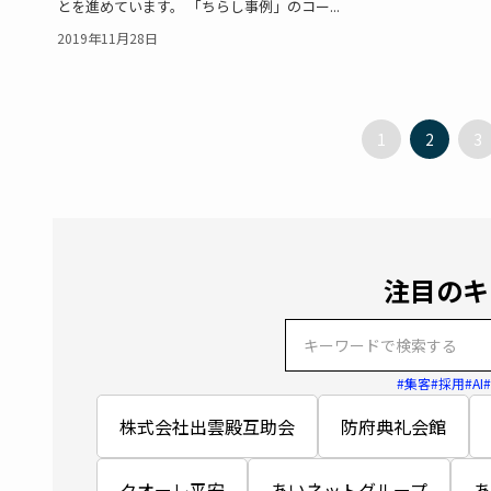
とを進めています。 「ちらし事例」のコー...
2019年11月28日
1
2
3
注目のキ
#集客
#採用
#AI
株式会社出雲殿互助会
防府典礼会館
クオーレ平安
あいネットグループ
あ