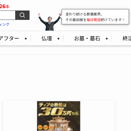
26
本
変わり続ける葬儀業界。
その最前線を
毎日発信
続けています！
ィング
アフター
仏壇
お墓・墓石
終