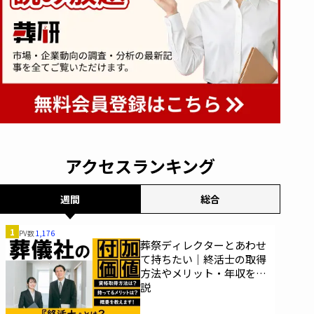
アクセスランキング
週間
総合
1
PV数
1,176
葬祭ディレクターとあわせ
て持ちたい｜終活士の取得
方法やメリット・年収を解
説