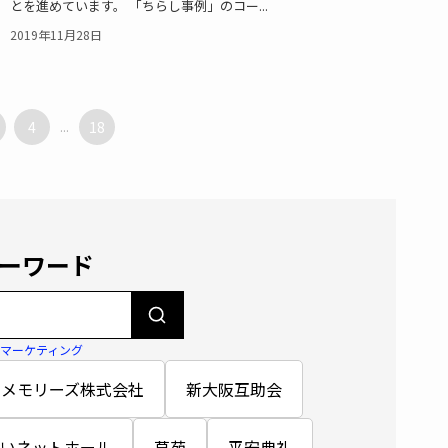
とを進めています。 「ちらし事例」のコー...
2019年11月28日
4
...
18
ーワード
#マーケティング
メモリーズ株式会社
新大阪互助会
いネットホール
草苑
平安典礼