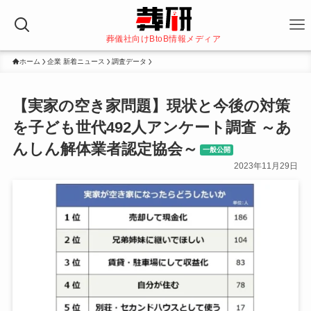
葬儀社向けBtoB情報メディア
ホーム
企業 新着ニュース
調査データ
【実家の空き家問題】現状と今後の対策
を子ども世代492人アンケート調査 ～あ
んしん解体業者認定協会～
一般公開
2023年11月29日