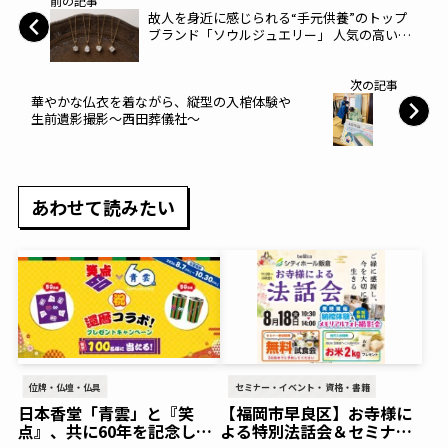
前の記事
故人を身近に感じられる“手元供養”のトップ
ブランド「ソウルジュエリー」 人気の高い
『クリスタ』にハート・スクエア・ドロップ
の3種のデザインを追加～メモリアルアートの
次の記事
大野屋～
華やかな仏衣を着ながら、縦型の入棺体験や
生前遺影撮影～西田葬儀社～
あわせて読みたい
位牌・仏壇・仏具
セミナー・イベント・資格・書籍
日本香堂「青雲」と『笑
【福岡市早良区】お寺様に
点』、共に60年を記念した
よる特別法話会＆セミナー