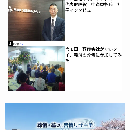
代表取締役 中道康彰氏 社
長インタビュー
5
PV数
32
第１回 葬儀会社がないタ
イ、義母の葬儀に参加してみ
た