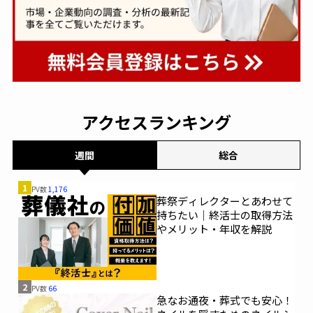
アクセスランキング
週間
総合
1
PV数
1,176
葬祭ディレクターとあわせて
持ちたい｜終活士の取得方法
やメリット・年収を解説
2
PV数
66
急なお通夜・葬式でも安心！