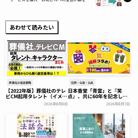
事後に決める「おきもち後払い」を提供開
始
あわせて読みたい
葬儀社の経営戦略
位牌・仏壇・仏具
【2022年版】葬儀社のテレ
日本香堂「青雲」と『笑
ビCM起用タレント（イメー
点』、共に60年を記念した
ジキャラクター）まとめ
初コラボ！オリジナルグッ
2026年8月8日
2026年8月7日
ズのプレゼントキャンペー
葬研会員限定
ンを実施～日本香堂～
一般公開