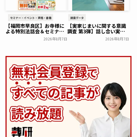
セミナー・イベント・資格・書籍
調査データ
【福岡市早良区】お寺様に
【実家じまいに関する意識
よる特別法話会＆セミナー
調査 第3弾】話し合い実施
特典「無料試食会」を8月
率は29.5％で前回から低
2026年8月7日
2026年8月7日
18日(月)にシティホール飯
下。「大相続時代」でも家
倉にて開催！～ベルコ～
族の会話は進まず～すむた
す～
一般公開
一般公開