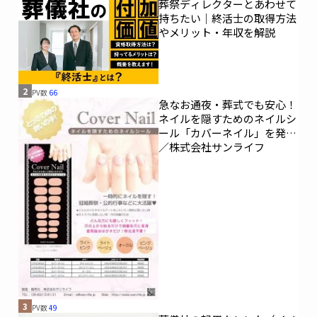
葬祭ディレクターとあわせて
持ちたい｜終活士の取得方法
やメリット・年収を解説
2
PV数
66
急なお通夜・葬式でも安心！
ネイルを隠すためのネイルシ
ール「カバーネイル」を発売
／株式会社サンライフ
3
PV数
49