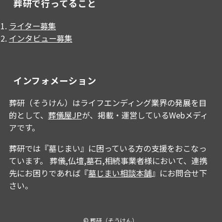
葬研で行ってること
ライター募集
インタビュー募集
インフォメーション
葬研（そうけん）はライフエンディング業界の発展を目
的として、
葬儀屋JP
が、掲載・運営しているWebメディ
アです。
葬研では『墓じまい』に困っている方の支援をおこなっ
ています。 葬儀,仏壇,墓石,相続事業者様において、連携
先にお困りであれば『
墓じまい相談本舗
』にお問合せ下
さい。
©
葬研（そうけん）.