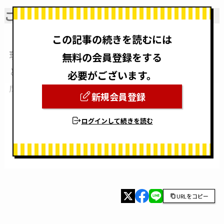
これまでの簡単概要について
この記事の続きを読むには
現在までのユニクエスト様の軌跡を振り返る
無料の会員登録をする
と、緩やかな成長曲線をたどるのではなく、急
必要がございます。
成長時期を境に3段階に分けられます。
新規会員登録
ログインして続きを読む
URLをコピー