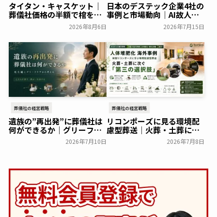
タイタン・キャスケット｜
日本のデステック企業4社の
葬儀社価格の半額で棺を売
事例と市場動向｜AI故人・
る「DTC型棺ビジネス」の
メタバース霊園の現在地
2026年8月6日
2026年7月15日
モデルを解説
葬研会員限定
葬研会員限定
葬儀社の経営戦略
葬儀社の経営戦略
遺族の”再出発”に葬儀社は
リコンポーズに見る環境配
何ができるか｜グリーフケ
慮型葬送｜火葬・土葬に次
アから読み解く故人との向
ぐ第三の選択肢「人体堆肥
2026年7月10日
2026年7月8日
き合い方
化」を解説
葬研会員限定
葬研会員限定