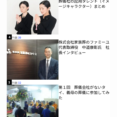
葬儀社の起用タレント（イメ
ージキャラクター）まとめ
4
PV数
39
株式会社家族葬のファミーユ
代表取締役 中道康彰氏 社
長インタビュー
5
PV数
32
第１回 葬儀会社がないタ
イ、義母の葬儀に参加してみ
た