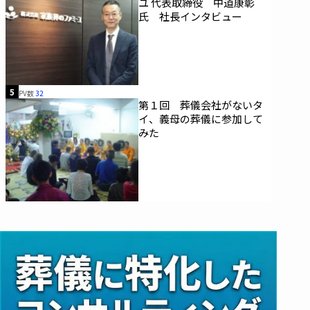
ユ 代表取締役 中道康彰
氏 社長インタビュー
5
PV数
32
第１回 葬儀会社がないタ
イ、義母の葬儀に参加して
みた