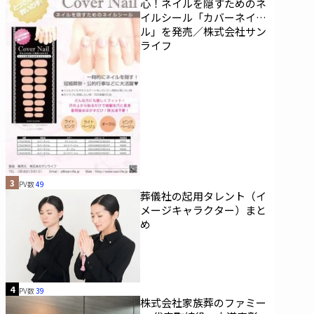
心！ネイルを隠すためのネ
イルシール「カバーネイ
ル」を発売／株式会社サン
ライフ
3
PV数
49
葬儀社の起用タレント（イ
メージキャラクター）まと
め
4
PV数
39
株式会社家族葬のファミー