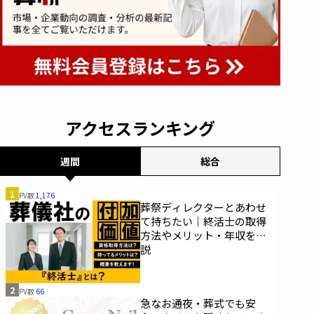
アクセスランキング
週間
総合
1
PV数
1,176
葬祭ディレクターとあわせ
て持ちたい｜終活士の取得
方法やメリット・年収を解
説
2
PV数
66
急なお通夜・葬式でも安