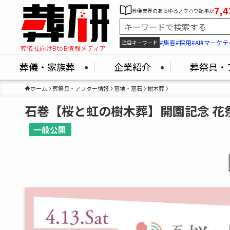
7,4
葬儀業界のあらゆるノウハウ記事が
#集客
#採用
#AI
#マーケテ
注目キーワード
葬儀社向けBtoB情報メディア
葬儀・家族葬
企業紹介
葬祭具・
ホーム
葬祭具・アフター情報
墓地・墓石
樹木葬
石巻【桜と虹の樹木葬】開園記念 花
一般公開