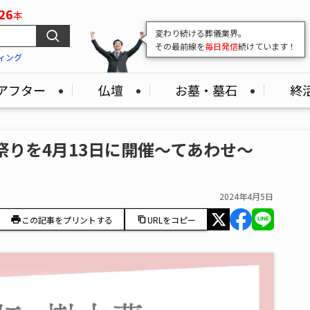
26
本
変わり続ける葬儀業界。
その最前線を
毎日発信
続けています！
ィング
アフター
仏壇
お墓・墓石
終
祭りを4月13日に開催～てあわせ～
2024年4月5日
この記事をプリントする
URLをコピー