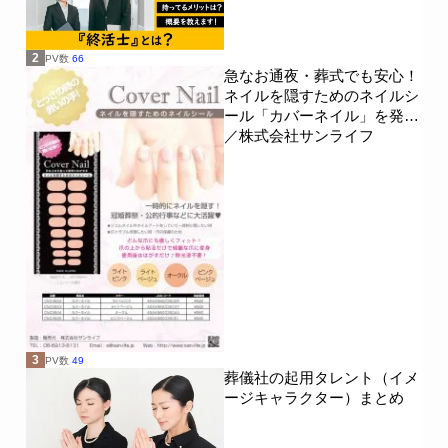
2
PV数
66
急なお通夜・葬式でも安心！
ネイルを隠すためのネイルシ
ール「カバーネイル」を発売
／株式会社サンライフ
3
PV数
49
葬儀社の起用タレント（イメ
ージキャラクター）まとめ