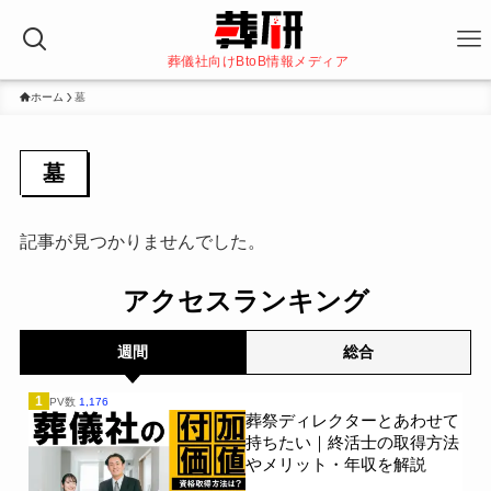
葬儀社向けBtoB情報メディア
ホーム
墓
墓
記事が見つかりませんでした。
アクセスランキング
週間
総合
1
PV数
1,176
葬祭ディレクターとあわせて
持ちたい｜終活士の取得方法
やメリット・年収を解説