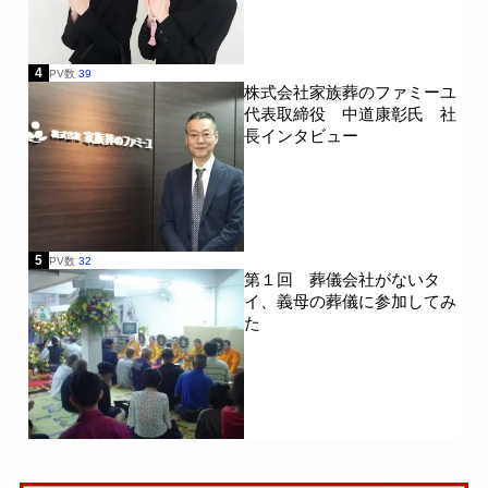
4
PV数
39
株式会社家族葬のファミーユ
代表取締役 中道康彰氏 社
長インタビュー
5
PV数
32
第１回 葬儀会社がないタ
イ、義母の葬儀に参加してみ
た