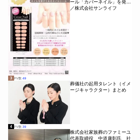
ール「カバーネイル」を発売
／株式会社サンライフ
3
PV数
49
葬儀社の起用タレント（イメ
ージキャラクター）まとめ
4
PV数
39
株式会社家族葬のファミーユ
代表取締役 中道康彰氏 社