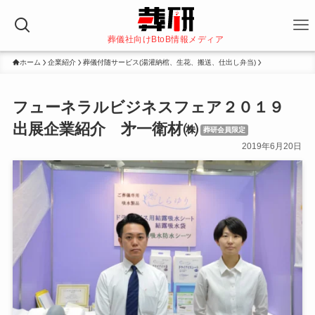
葬儀社向けBtoB情報メディア
ホーム
企業紹介
葬儀付随サービス(湯灌納棺、生花、搬送、仕出し弁当)
フューネラルビジネスフェア２０１９
出展企業紹介 㐧一衛材㈱
葬研会員限定
2019年6月20日