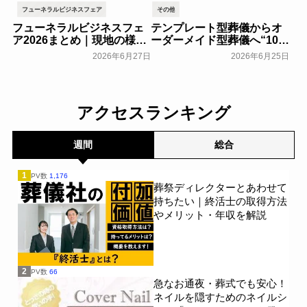
フューネラルビジネスフェア
その他
フューネラルビジネスフェ
テンプレート型葬儀からオ
ア2026まとめ｜現地の様子
ーダーメイド型葬儀へ“100
や来場者数などを紹介
人いれば100通りのお葬
2026年6月27日
2026年6月25日
式”を実現するむすびす代
一般公開
表・中川貴之が、最適プラ
ン提案の考え方を講演～お
葬式のむすびす～
一般公開
アクセスランキング
週間
総合
1
PV数
1,176
葬祭ディレクターとあわせて
持ちたい｜終活士の取得方法
やメリット・年収を解説
2
PV数
66
急なお通夜・葬式でも安心！
ネイルを隠すためのネイルシ