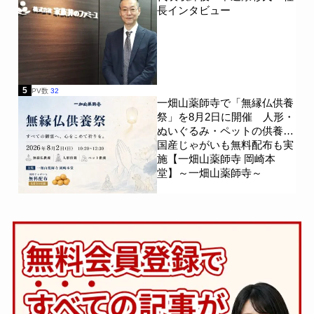
長インタビュー
5
PV数
32
一畑山薬師寺で「無縁仏供養
祭」を8月2日に開催 人形・
ぬいぐるみ・ペットの供養、
国産じゃがいも無料配布も実
施【一畑山薬師寺 岡崎本
堂】～一畑山薬師寺～