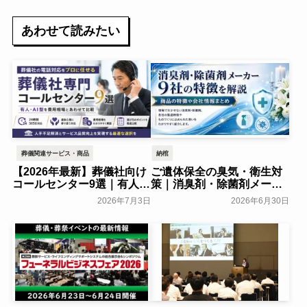
あわせて読みたい
葬儀関連サービス・商品
納棺
【2026年最新】葬儀社向け
ご遺体保全の臭気・衛生対
コールセンター9選｜有人・
策｜消臭剤・除菌剤メーカ
AI型を費用相場とあわせて
ー9社の特徴を解説
2026年7月3日
2026年6月30日
比較
葬研会員限定
葬研会員限定