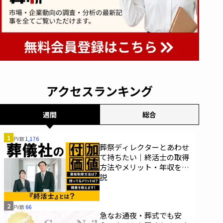
アクセスランキング
週間
総合
1
PV数
1,176
葬祭ディレクターとあわせ
て持ちたい｜終活士の取得
方法やメリット・年収を解
説
2
PV数
66
急なお通夜・葬式でも安