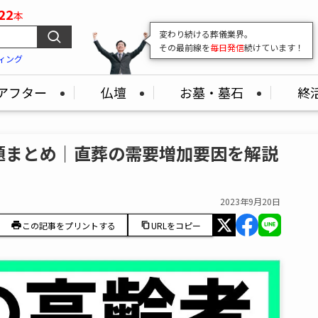
22
本
変わり続ける葬儀業界。
その最前線を
毎日発信
続けています！
ィング
アフター
仏壇
お墓・墓石
終
題まとめ｜直葬の需要増加要因を解説
2023年9月20日
この記事をプリントする
URLをコピー