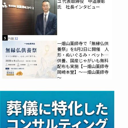
ユ 代表取締役 中道康彰
氏 社長インタビュー
5
PV数
32
一畑山薬師寺で「無縁仏供
養祭」を8月2日に開催 人
形・ぬいぐるみ・ペットの
供養、国産じゃがいも無料
配布も実施【一畑山薬師寺
岡崎本堂】～一畑山薬師寺
～