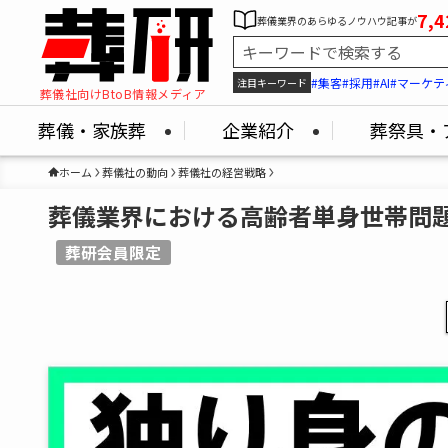
7,4
葬儀業界のあらゆるノウハウ記事が
#集客
#採用
#AI
#マーケテ
注目キーワード
葬儀社向けBtoB情報メディア
葬儀・家族葬
企業紹介
葬祭具・
ホーム
葬儀社の動向
葬儀社の経営戦略
葬儀業界における高齢者単身世帯問
葬研会員限定