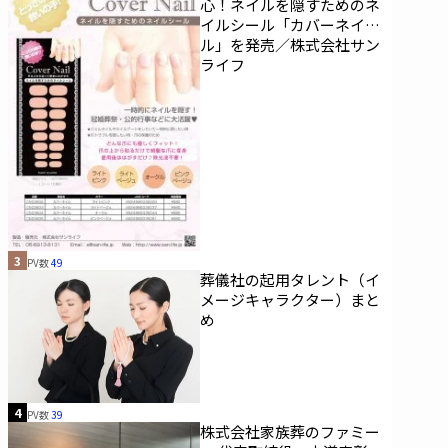
心！ネイルを隠すためのネ
イルシール「カバーネイ
ル」を発売／株式会社サン
ライフ
3
PV数
49
葬儀社の起用タレント（イ
メージキャラクター）まと
め
4
PV数
39
株式会社家族葬のファミー