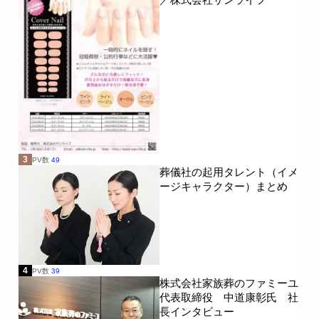
3
PV数
49
葬儀社の起用タレント（イメ
ージキャラクター）まとめ
4
PV数
39
株式会社家族葬のファミーユ
代表取締役 中道康彰氏 社
長インタビュー