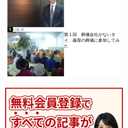
5
PV数
32
第１回 葬儀会社がないタ
イ、義母の葬儀に参加してみ
た