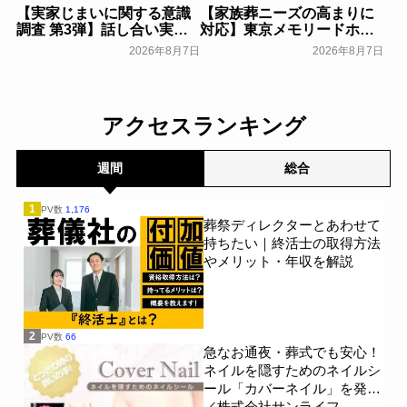
【実家じまいに関する意識
【家族葬ニーズの高まりに
調査 第3弾】話し合い実施
対応】東京メモリードホー
率は29.5％で前回から低
ルに貸切型家族葬空間『第
2026年8月7日
2026年8月7日
下。「大相続時代」でも家
８ホール～Living～』オー
族の会話は進まず～すむた
プン～メモリードグループ
す～
～
一般公開
一般公開
アクセスランキング
週間
総合
1
PV数
1,176
葬祭ディレクターとあわせて
持ちたい｜終活士の取得方法
やメリット・年収を解説
2
PV数
66
急なお通夜・葬式でも安心！
ネイルを隠すためのネイルシ
ール「カバーネイル」を発売
／株式会社サンライフ