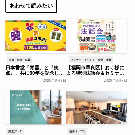
あわせて読みたい
位牌・仏壇・仏具
セミナー・イベント・資格・書籍
日本香堂「青雲」と『笑
【福岡市早良区】お寺様に
点』、共に60年を記念した
よる特別法話会＆セミナー
初コラボ！オリジナルグッ
特典「無料試食会」を8月
2026年8月7日
2026年8月7日
ズのプレゼントキャンペー
18日(月)にシティホール飯
ンを実施～日本香堂～
倉にて開催！～ベルコ～
一般公開
一般公開
調査データ
新店オープン