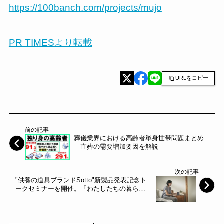
https://100banch.com/projects/mujo
PR TIMESより転載
URLをコピー
前の記事
葬儀業界における高齢者単身世帯問題まとめ
｜直葬の需要増加要因を解説
次の記事
"供養の道具ブランドSotto"新製品発表記念ト
ークセミナーを開催。「わたしたちの暮らし
に合わせた「想いの場」を考える」 ～瀬尾製
作所～