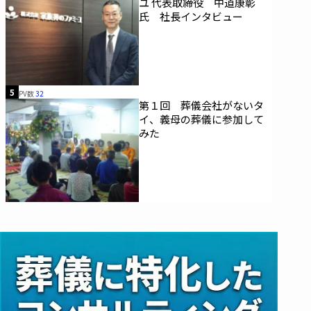
ユ 代表取締役 中道康彰
氏 社長インタビュー
5
PV数
32
第１回 葬儀会社がないタ
イ、義母の葬儀に参加して
みた