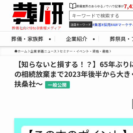
7,4
葬儀業界のあらゆるノウハウ記事が
#集客
#採用
#AI
#マーケテ
注目キーワード
葬儀社向けBtoB情報メディア
葬儀・家族葬
企業紹介
葬祭具・
ホーム
企業 新着ニュース
セミナー・イベント・資格・書籍
【知らないと損する！？】65年ぶり
の相続放棄まで2023年後半から大
扶桑社～
一般公開