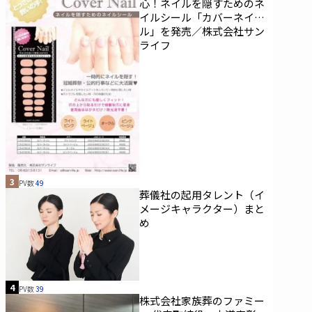
心！ネイルを隠すためのネ
イルシール「カバーネイ
ル」を発売／株式会社サン
ライフ
3
PV数
49
葬儀社の起用タレント（イ
メージキャラクター）まと
め
4
PV数
39
株式会社家族葬のファミー