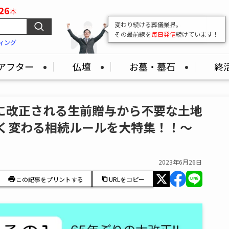
26
本
変わり続ける葬儀業界。
その最前線を
毎日発信
続けています！
ィング
アフター
仏壇
お墓・墓石
終
に改正される生前贈与から不要な土地
きく変わる相続ルールを大特集！！～
2023年6月26日
この記事をプリントする
URLをコピー