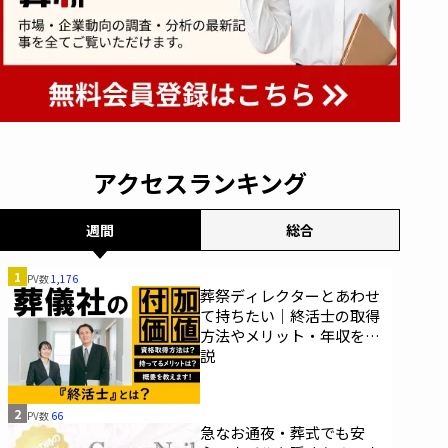
アクセスランキング
週間
総合
1
PV数
1,176
葬祭ディレクターとあわせ
て持ちたい｜終活士の取得
方法やメリット・年収を解
説
2
PV数
66
急なお通夜・葬式でも安