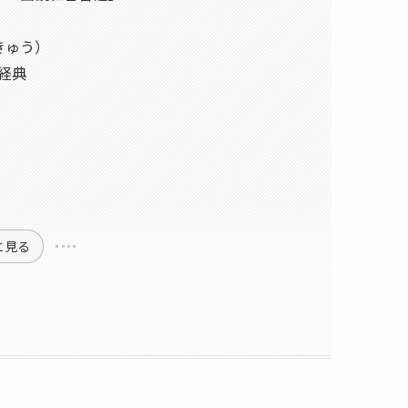
きゅう）
経典
と見る