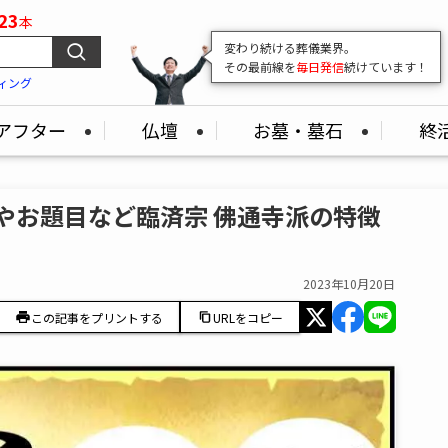
23
本
変わり続ける葬儀業界。
その最前線を
毎日発信
続けています！
ィング
アフター
仏壇
お墓・墓石
終
様やお題目など臨済宗 佛通寺派の特徴
2023年10月20日
この記事をプリントする
URLをコピー