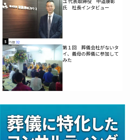
ユ 代表取締役 中道康彰
氏 社長インタビュー
5
PV数
32
第１回 葬儀会社がないタ
イ、義母の葬儀に参加して
みた