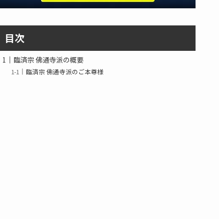
目次
臨済宗 佛通寺派の概要
臨済宗 佛通寺派のご本尊様