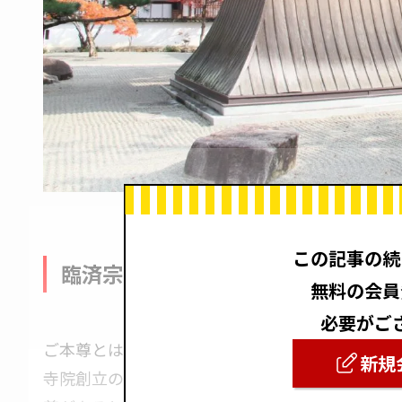
この記事の続
臨済宗 佛通寺派のご本尊様
無料の会員
必要がご
ご本尊とは、信仰の対象として寺院や仏壇などで
新規
寺院創立の由来や、信仰によってご本尊が異なる