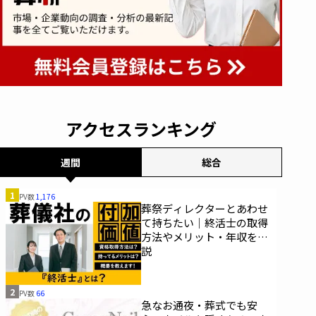
アクセスランキング
週間
総合
1
PV数
1,176
葬祭ディレクターとあわせ
て持ちたい｜終活士の取得
方法やメリット・年収を解
説
2
PV数
66
急なお通夜・葬式でも安