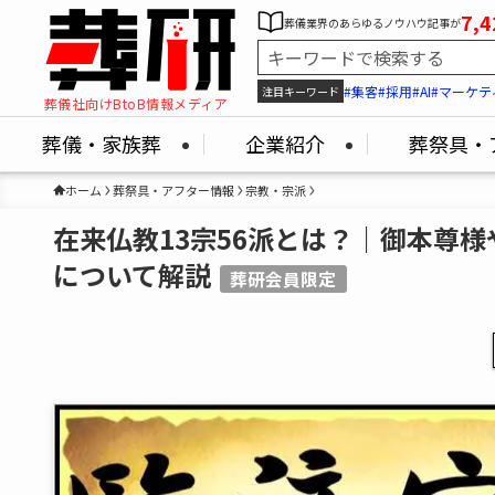
7,4
葬儀業界のあらゆるノウハウ記事が
#集客
#採用
#AI
#マーケテ
注目キーワード
葬儀社向けBtoB情報メディア
葬儀・家族葬
企業紹介
葬祭具・
ホーム
葬祭具・アフター情報
宗教・宗派
在来仏教13宗56派とは？｜御本尊
について解説
葬研会員限定