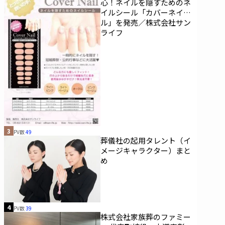
心！ネイルを隠すためのネ
イルシール「カバーネイ
ル」を発売／株式会社サン
ライフ
3
PV数
49
葬儀社の起用タレント（イ
メージキャラクター）まと
め
4
PV数
39
株式会社家族葬のファミー