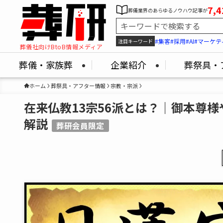
7,4
葬儀業界のあらゆるノウハウ記事が
#集客
#採用
#AI
#マーケテ
注目キーワード
葬儀社向けBtoB情報メディア
葬儀・家族葬
企業紹介
葬祭具・
ホーム
葬祭具・アフター情報
宗教・宗派
在来仏教13宗56派とは？｜御本尊
解説
葬研会員限定