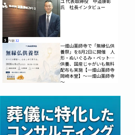
ユ 代表取締役 中道康彰
氏 社長インタビュー
5
PV数
32
一畑山薬師寺で「無縁仏供
養祭」を8月2日に開催 人
形・ぬいぐるみ・ペットの
供養、国産じゃがいも無料
配布も実施【一畑山薬師寺
岡崎本堂】～一畑山薬師寺
～