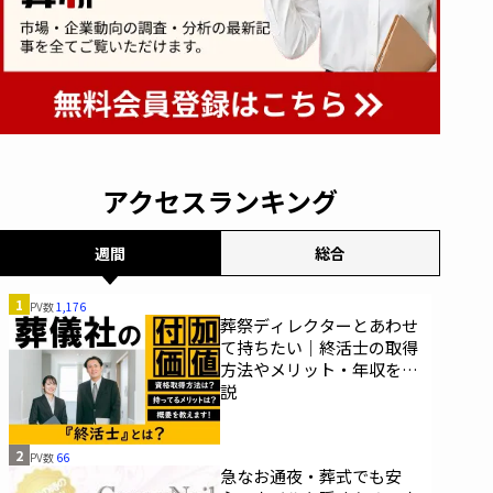
アクセスランキング
週間
総合
1
PV数
1,176
葬祭ディレクターとあわせ
て持ちたい｜終活士の取得
方法やメリット・年収を解
説
2
PV数
66
急なお通夜・葬式でも安