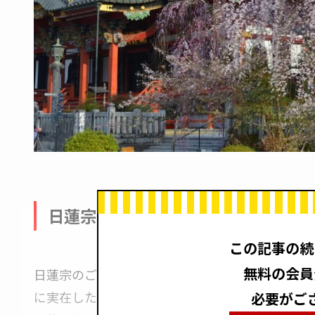
日蓮宗のご本尊様
この記事の続
無料の会員
日蓮宗のご本尊様は「久遠実成（くおんじつじょう
に実在した”今世”を生きたお釈迦様（ゴータマ
必要がご