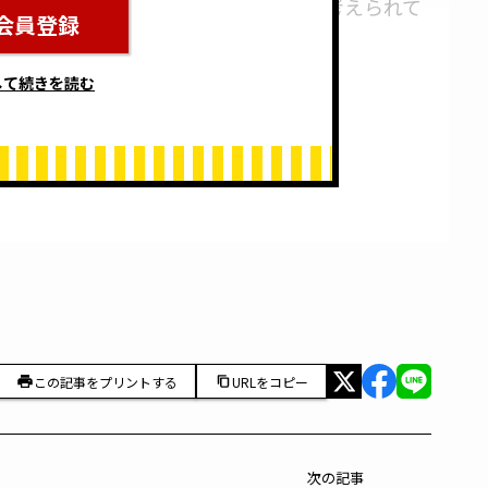
にわたって衆生を救済する存在として考えられて
会員登録
言えます。
して続きを読む
この記事をプリントする
URLをコピー
次の記事