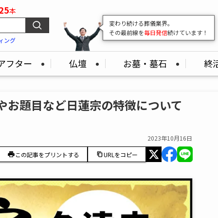
25
本
変わり続ける葬儀業界。
その最前線を
毎日発信
続けています！
ィング
アフター
仏壇
お墓・墓石
終
様やお題目など日蓮宗の特徴について
2023年10月16日
この記事をプリントする
URLをコピー