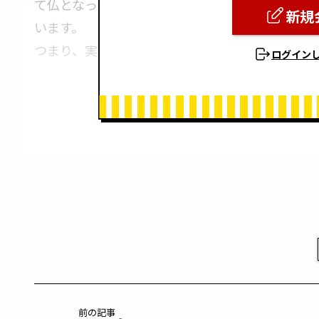
て仏となって以来、未来永劫（みらいえいごう）
新規
います。
つまり、実在のお釈迦様をより神格化したものと
ログイン
前の記事