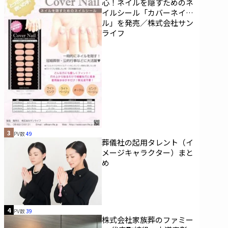
心！ネイルを隠すためのネ
イルシール「カバーネイ
ル」を発売／株式会社サン
ライフ
3
PV数
49
葬儀社の起用タレント（イ
メージキャラクター）まと
め
4
PV数
39
株式会社家族葬のファミー