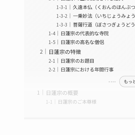
久遠本仏（くおんのほんぶ
一乗妙法（いちじょうみょ
菩薩行道（ぼさつぎょうど
日蓮宗の代表的な寺院
日蓮宗の高名な僧侶
日蓮宗の特徴
日蓮宗のお題目
日蓮宗における年間行事
もっ
日蓮宗の概要
日蓮宗のご本尊様