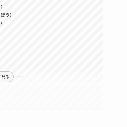
つ）
うほう）
う）
と見る