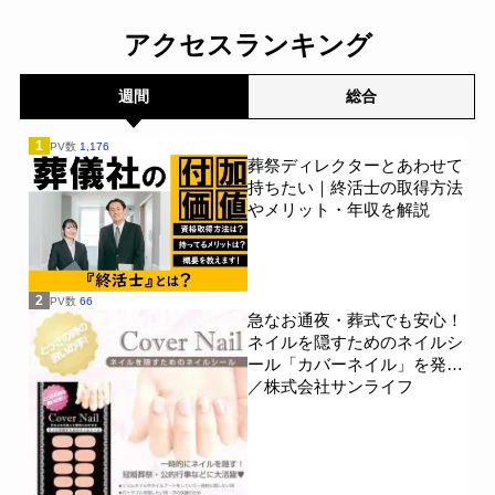
アクセスランキング
週間
総合
1
PV数
1,176
葬祭ディレクターとあわせて
持ちたい｜終活士の取得方法
やメリット・年収を解説
2
PV数
66
急なお通夜・葬式でも安心！
ネイルを隠すためのネイルシ
ール「カバーネイル」を発売
／株式会社サンライフ