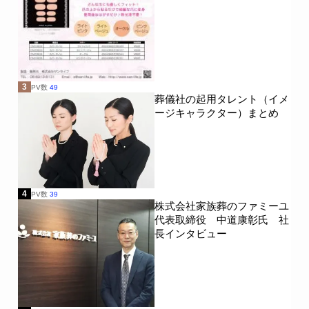
3
PV数
49
葬儀社の起用タレント（イメ
ージキャラクター）まとめ
4
PV数
39
株式会社家族葬のファミーユ
代表取締役 中道康彰氏 社
長インタビュー