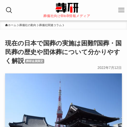
葬儀社向けBtoB情報メディア
ホーム
葬儀社の動向
葬儀社関連コラム
現在の日本で国葬の実施は困難⁉国葬・国
民葬の歴史や団体葬について分かりやす
く解説
葬研会員限定
2022年7月12日