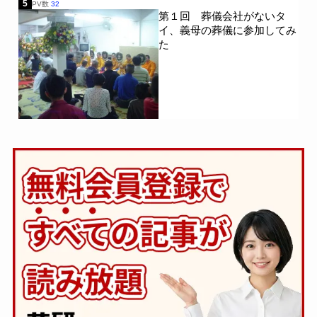
5
PV数
32
第１回 葬儀会社がないタ
イ、義母の葬儀に参加してみ
た