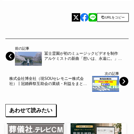
URLをコピー
前の記事
冨士霊園が初のミュージックビデオを制作
アルケミストの新曲「想いは、永遠に。」の
ミュージックビデオを注目女優・花田優里音
さんを起用し、「日本さくら名所100選の地」
次の記事
冨士霊園で撮影
株式会社博全社（現SOUセレモニー株式会
社）┃冠婚葬祭互助会の業績・利益をまとめ
て分析
あわせて読みたい