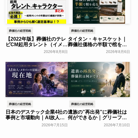
葬儀社の経営戦略
葬儀社の経営戦略
【2022年版】葬儀社のテレ
タイタン・キャスケット｜
ビCM起用タレント（イメー
葬儀社価格の半額で棺を売
ジキャラクター）まとめ
る「DTC型棺ビジネス」の
2026年8月8日
2026年8月6日
モデルを解説
葬研会員限定
葬研会員限定
葬儀社の経営戦略
葬儀社の経営戦略
日本のデステック企業4社の
遺族の”再出発”に葬儀社は
事例と市場動向｜AI故人・
何ができるか｜グリーフケ
メタバース霊園の現在地
アから読み解く故人との向
2026年7月15日
2026年7月10日
き合い方
葬研会員限定
葬研会員限定