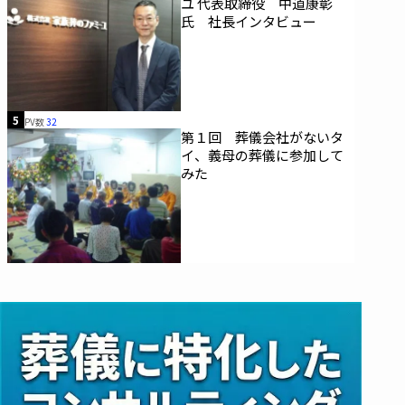
ユ 代表取締役 中道康彰
氏 社長インタビュー
5
PV数
32
第１回 葬儀会社がないタ
イ、義母の葬儀に参加して
みた