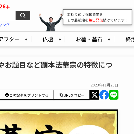
26
本
変わり続ける葬儀業界。
その最前線を
毎日発信
続けています！
ィング
アフター
仏壇
お墓・墓石
終
様やお題目など顕本法華宗の特徴につ
2023年11月20日
この記事をプリントする
URLをコピー