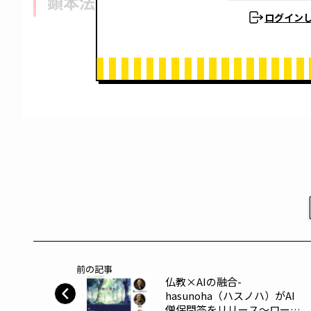
顕本法華宗のご本尊様
ログイン
前の記事
仏教×AIの融合-
hasunoha（ハスノハ）がAI
僧侶問答をリリース～ロータ