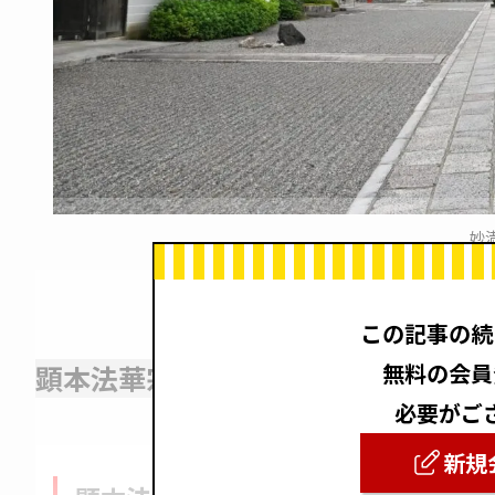
妙
この記事の続
無料の会員
顕本法華宗の特徴
必要がご
新規