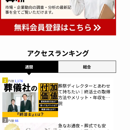
アクセスランキング
週間
総合
1
PV数
1,176
葬祭ディレクターとあわせ
て持ちたい｜終活士の取得
方法やメリット・年収を解
説
2
PV数
66
急なお通夜・葬式でも安