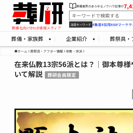
7,4
葬儀業界のあらゆるノウハウ記事が
#集客
#採用
#AI
#マーケテ
注目キーワード
葬儀社向けBtoB情報メディア
葬儀・家族葬
企業紹介
葬祭具・
ホーム
葬祭具・アフター情報
宗教・宗派
在来仏教13宗56派とは？｜御本尊
いて解説
葬研会員限定