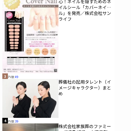
心！ネイルを隠すためのネ
イルシール「カバーネイ
ル」を発売／株式会社サン
ライフ
3
PV数
49
葬儀社の起用タレント（イ
メージキャラクター）まと
め
4
PV数
39
株式会社家族葬のファミー