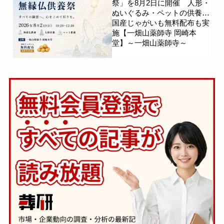
祭」を8月2日に開催 人形・
ぬいぐるみ・ペットの供養、
国産じゃがいも無料配布も実
施【一畑山薬師寺 岡崎本
堂】～一畑山薬師寺～