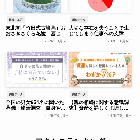
墓地・墓石
調査データ
東北初「竹田式古墳墓」お
大切な存在を失うことで生
おさきさくら花陵、墓じま
じてしまう仕事への支障
いのご負担を軽減する「墓
「経験がある」38.8％～ビ
2026年8月6日
2026年8月6日
じまいアシストプラン」を
ースタイルグループ～
開始 ─ 合同永久埋葬（合祀
一般公開
墓）への改葬がお二人目以
降100,000円（税込）に【株
式会社前方後円墳】～前方
後円墳～
一般公開
調査データ
調査データ
全国の男女654名に聞いた
【親の相続に関する意識調
葬儀・終活調査 自身や家
査】資産を詳しく把握して
族の葬儀について「特に考
いる人はわずか7％？具体的
2026年8月6日
2026年8月6日
えていない」が57.3％～
に話せていない人の約半数
NEXER Group～
が「お盆に話したい」｜
一般公開
「しっかり保険、ちゃんと
節約。」が親の相続につい