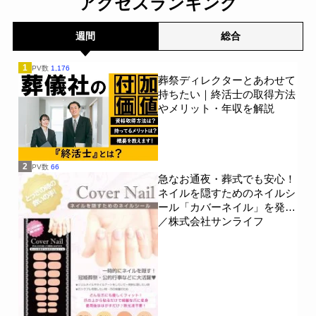
アクセスランキング
て400名を対象に意識調査
を実施～Sasuke Financial
Lab～
一般公開
週間
総合
1
PV数
1,176
葬祭ディレクターとあわせて
持ちたい｜終活士の取得方法
やメリット・年収を解説
2
PV数
66
急なお通夜・葬式でも安心！
ネイルを隠すためのネイルシ
ール「カバーネイル」を発売
／株式会社サンライフ