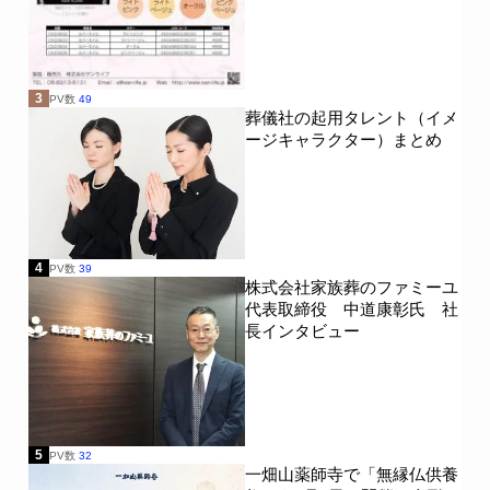
3
PV数
49
葬儀社の起用タレント（イメ
ージキャラクター）まとめ
4
PV数
39
株式会社家族葬のファミーユ
代表取締役 中道康彰氏 社
長インタビュー
5
PV数
32
一畑山薬師寺で「無縁仏供養