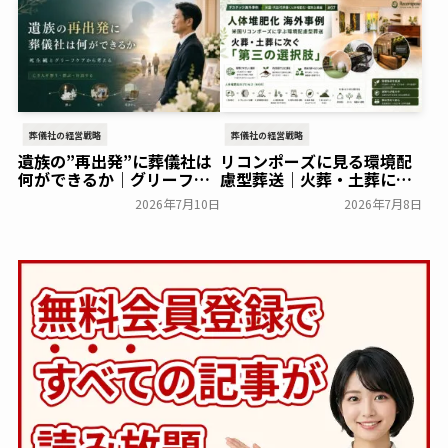
葬儀社の経営戦略
葬儀社の経営戦略
遺族の”再出発”に葬儀社は
リコンポーズに見る環境配
何ができるか｜グリーフケ
慮型葬送｜火葬・土葬に次
アから読み解く故人との向
ぐ第三の選択肢「人体堆肥
2026年7月10日
2026年7月8日
き合い方
化」を解説
葬研会員限定
葬研会員限定