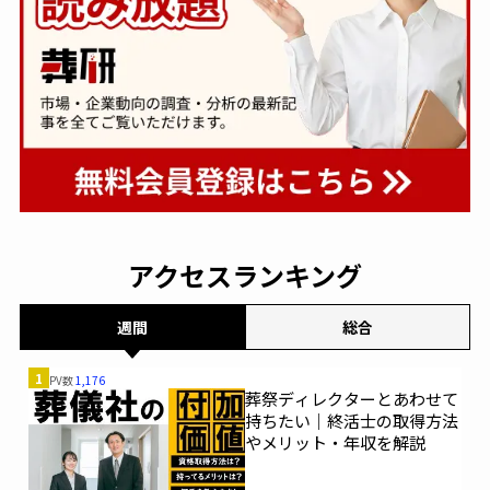
アクセスランキング
週間
総合
1
PV数
1,176
葬祭ディレクターとあわせて
持ちたい｜終活士の取得方法
やメリット・年収を解説