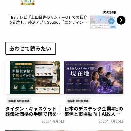
イ～
次の記事
TBSテレビ「上田晋也のサンデーQ」での紹介
を記念し、終活アプリSouSou「エンディング
ノート製本サービス」を期間限定で50%オフ
に。～そうそう～
あわせて読みたい
葬儀社の経営戦略
葬儀社の経営戦略
タイタン・キャスケット｜
日本のデステック企業4社の
葬儀社価格の半額で棺を売
事例と市場動向｜AI故人・
る「DTC型棺ビジネス」の
メタバース霊園の現在地
2026年8月6日
2026年7月15日
モデルを解説
葬研会員限定
葬研会員限定