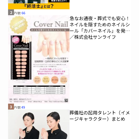
2
PV数
66
急なお通夜・葬式でも安心！
ネイルを隠すためのネイルシ
ール「カバーネイル」を発売
／株式会社サンライフ
3
PV数
49
葬儀社の起用タレント（イメ
ージキャラクター）まとめ