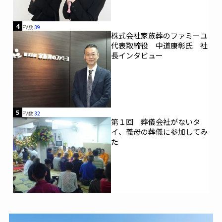
4
PV数
39
株式会社家族葬のファミーユ
代表取締役 中道康彰氏 社
長インタビュー
5
PV数
32
第１回 葬儀会社がないタ
イ、義母の葬儀に参加してみ
た