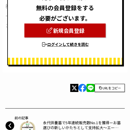
社を中心に、経営コンサルタントを主としたホ
無料の会員登録をする
ールディング会社として、2025年3月10日に設立
必要がございます。
されました。
新規会員登録
ログインして続きを読む
URLをコピー
前の記事
永代供養墓で5年連続販売数No.1を獲得ーお墓
選びの新しいかたちとして支持拡大～エータ