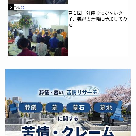
5
PV数
32
第１回 葬儀会社がないタ
イ、義母の葬儀に参加してみ
た