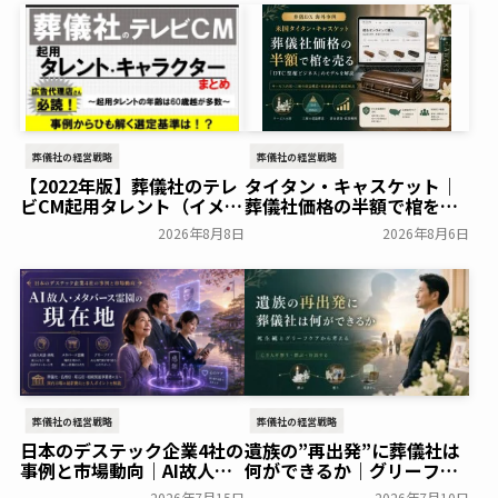
葬儀社の経営戦略
葬儀社の経営戦略
【2022年版】葬儀社のテレ
タイタン・キャスケット｜
ビCM起用タレント（イメー
葬儀社価格の半額で棺を売
ジキャラクター）まとめ
る「DTC型棺ビジネス」の
2026年8月8日
2026年8月6日
モデルを解説
葬研会員限定
葬研会員限定
葬儀社の経営戦略
葬儀社の経営戦略
日本のデステック企業4社の
遺族の”再出発”に葬儀社は
事例と市場動向｜AI故人・
何ができるか｜グリーフケ
メタバース霊園の現在地
アから読み解く故人との向
2026年7月15日
2026年7月10日