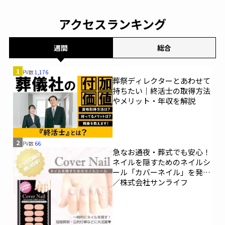
アクセスランキング
週間
総合
1
PV数
1,176
葬祭ディレクターとあわせて
持ちたい｜終活士の取得方法
やメリット・年収を解説
2
PV数
66
急なお通夜・葬式でも安心！
ネイルを隠すためのネイルシ
ール「カバーネイル」を発売
／株式会社サンライフ