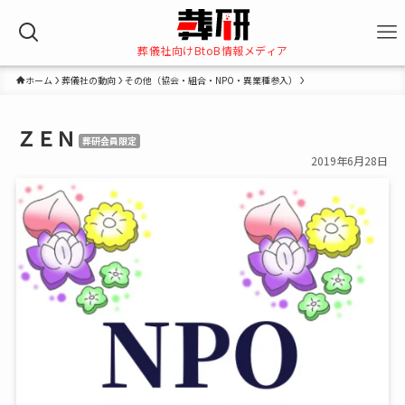
葬儀社向けBtoB情報メディア
ホーム
葬儀社の動向
その他（協会・組合・NPO・異業種参入）
ＺＥＮ
葬研会員限定
2019年6月28日