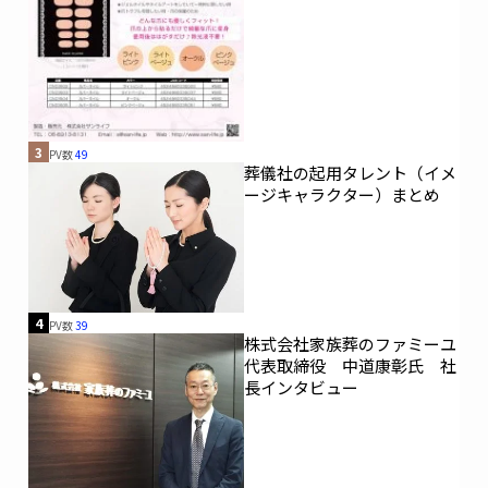
3
PV数
49
葬儀社の起用タレント（イメ
ージキャラクター）まとめ
4
PV数
39
株式会社家族葬のファミーユ
代表取締役 中道康彰氏 社
長インタビュー