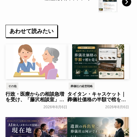
あわせて読みたい
その他
葬儀社の経営戦略
行政・医療からの相談急増
タイタン・キャスケット｜
を受け、「藤沢相談室」を
葬儀社価格の半額で棺を売
開設～アドバンスライフプ
る「DTC型棺ビジネス」の
2026年8月6日
2026年8月6日
ランニング～
モデルを解説
一般公開
葬研会員限定