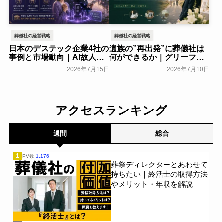
葬儀社の経営戦略
葬儀社の経営戦略
日本のデステック企業4社の
遺族の”再出発”に葬儀社は
事例と市場動向｜AI故人・
何ができるか｜グリーフケ
メタバース霊園の現在地
アから読み解く故人との向
2026年7月15日
2026年7月10日
き合い方
葬研会員限定
葬研会員限定
アクセスランキング
週間
総合
1
PV数
1,176
葬祭ディレクターとあわせて
持ちたい｜終活士の取得方法
やメリット・年収を解説