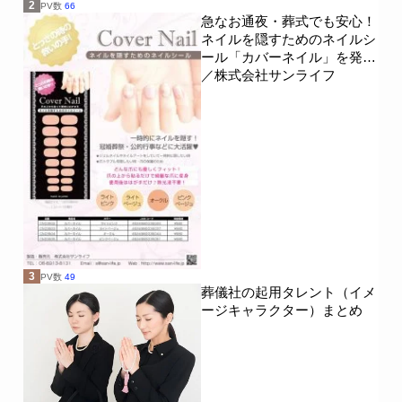
2
PV数
66
急なお通夜・葬式でも安心！
ネイルを隠すためのネイルシ
ール「カバーネイル」を発売
／株式会社サンライフ
3
PV数
49
葬儀社の起用タレント（イメ
ージキャラクター）まとめ