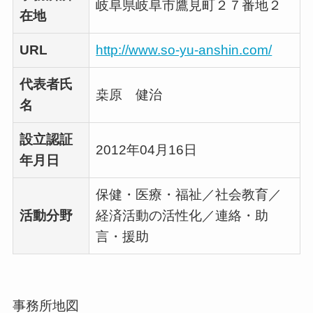
岐阜県岐阜市鷹見町２７番地２
在地
URL
http://www.so-yu-anshin.com/
代表者氏
桒原 健治
名
設立認証
2012年04月16日
年月日
保健・医療・福祉／社会教育／
活動分野
経済活動の活性化／連絡・助
言・援助
事務所地図