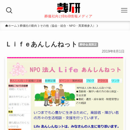
葬儀社向けBtoB情報メディア
ホーム
葬儀社の動向
その他（協会・組合・NPO・異業種参入）
Ｌｉｆｅあんしんねっト
葬研会員限定
2019年8月1日