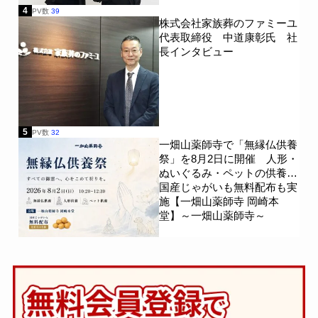
4
PV数
39
株式会社家族葬のファミーユ
代表取締役 中道康彰氏 社
長インタビュー
5
PV数
32
一畑山薬師寺で「無縁仏供養
祭」を8月2日に開催 人形・
ぬいぐるみ・ペットの供養、
国産じゃがいも無料配布も実
施【一畑山薬師寺 岡崎本
堂】～一畑山薬師寺～