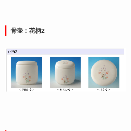
骨壷：花柄2