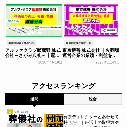
葬儀社関連企業の分析
葬儀社関連企業の分析
アルファクラブ武蔵野 株式
東京博善 株式会社 ｜火葬場
会社～さがみ典礼～┃冠婚
運営企業の業績・利益をま
葬祭互助会の業績・利益を
とめて分析
葬研会員限定
2026年4月19日
2025年11月9日
まとめて分析
葬研会員限定
アクセスランキング
週間
総合
1
PV数
1,176
葬祭ディレクターとあわせて
持ちたい｜終活士の取得方法