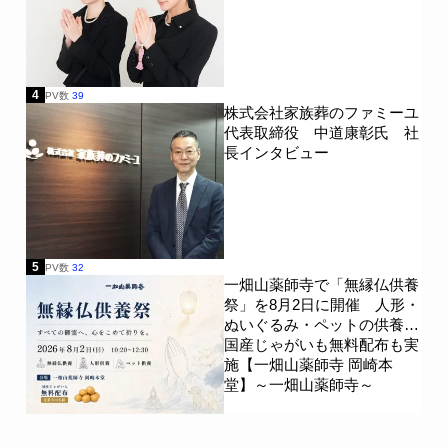
4
PV数
39
株式会社家族葬のファミーユ
代表取締役 中道康彰氏 社
長インタビュー
5
PV数
32
一畑山薬師寺で「無縁仏供養
祭」を8月2日に開催 人形・
ぬいぐるみ・ペットの供養、
国産じゃがいも無料配布も実
施【一畑山薬師寺 岡崎本
堂】～一畑山薬師寺～