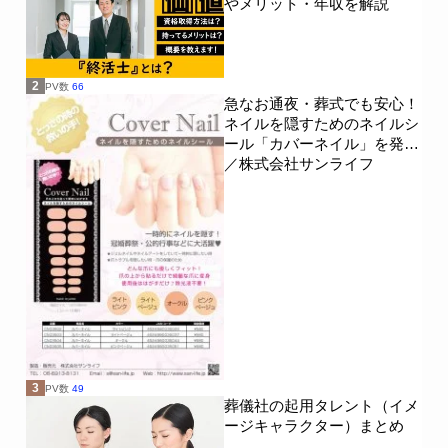
やメリット・年収を解説
2
PV数
66
急なお通夜・葬式でも安心！
ネイルを隠すためのネイルシ
ール「カバーネイル」を発売
／株式会社サンライフ
3
PV数
49
葬儀社の起用タレント（イメ
ージキャラクター）まとめ