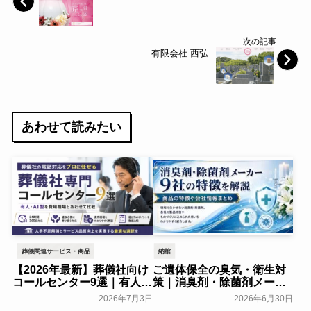
次の記事
有限会社 西弘
あわせて読みたい
葬儀関連サービス・商品
納棺
【2026年最新】葬儀社向け
ご遺体保全の臭気・衛生対
コールセンター9選｜有人・
策｜消臭剤・除菌剤メーカ
AI型を費用相場とあわせて
ー9社の特徴を解説
2026年7月3日
2026年6月30日
比較
葬研会員限定
葬研会員限定