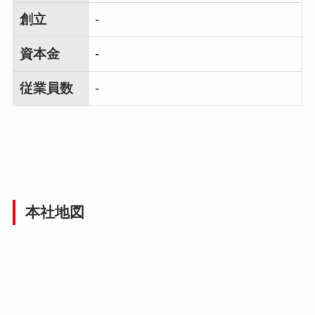
創立
-
資本金
-
従業員数
-
本社地図