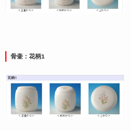
骨壷：花柄1