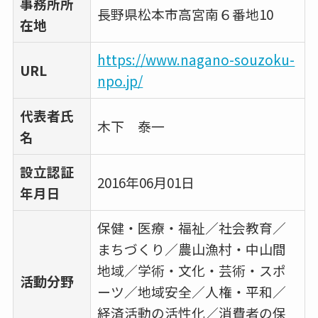
事務所所
長野県松本市高宮南６番地10
在地
https://www.nagano-souzoku-
URL
npo.jp/
代表者氏
木下 泰一
名
設立認証
2016年06月01日
年月日
保健・医療・福祉／社会教育／
まちづくり／農山漁村・中山間
地域／学術・文化・芸術・スポ
活動分野
ーツ／地域安全／人権・平和／
経済活動の活性化／消費者の保