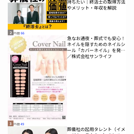
持ちたい｜終活士の取得方法
やメリット・年収を解説
2
PV数
66
急なお通夜・葬式でも安心！
ネイルを隠すためのネイルシ
ール「カバーネイル」を発売
／株式会社サンライフ
3
PV数
49
葬儀社の起用タレント（イメ