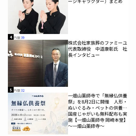
ージキャラクター）まとめ
4
PV数
39
株式会社家族葬のファミーユ
代表取締役 中道康彰氏 社
長インタビュー
5
PV数
32
一畑山薬師寺で「無縁仏供養
祭」を8月2日に開催 人形・
ぬいぐるみ・ペットの供養、
国産じゃがいも無料配布も実
施【一畑山薬師寺 岡崎本堂】
～一畑山薬師寺～