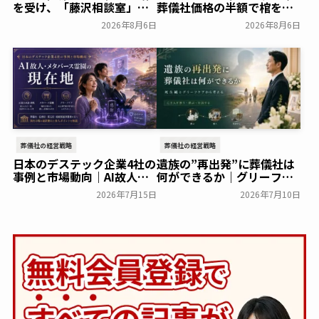
を受け、「藤沢相談室」を
葬儀社価格の半額で棺を売
開設～アドバンスライフプ
る「DTC型棺ビジネス」の
2026年8月6日
2026年8月6日
ランニング～
モデルを解説
一般公開
葬研会員限定
葬儀社の経営戦略
葬儀社の経営戦略
日本のデステック企業4社の
遺族の”再出発”に葬儀社は
事例と市場動向｜AI故人・
何ができるか｜グリーフケ
メタバース霊園の現在地
アから読み解く故人との向
2026年7月15日
2026年7月10日
き合い方
葬研会員限定
葬研会員限定