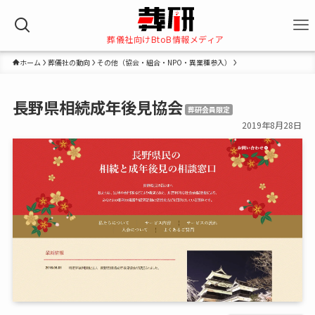
葬儀社向けBtoB情報メディア
ホーム
葬儀社の動向
その他（協会・組合・NPO・異業種参入）
長野県相続成年後見協会
葬研会員限定
2019年8月28日