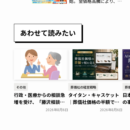
始。 金価格高騰により、金
歯や金縁メガネなどをお持ち
になるシニアが増加中
あわせて読みたい
その他
葬儀社の経営戦略
葬
行政・医療からの相談急
タイタン・キャスケット
日
増を受け、「藤沢相談
｜葬儀社価格の半額で棺
の
室」を開設～アドバンス
を売る「DTC型棺ビジネ
人
2026年8月6日
2026年8月6日
ライフプランニング～
ス」のモデルを解説
在
一般公開
葬研会員限定