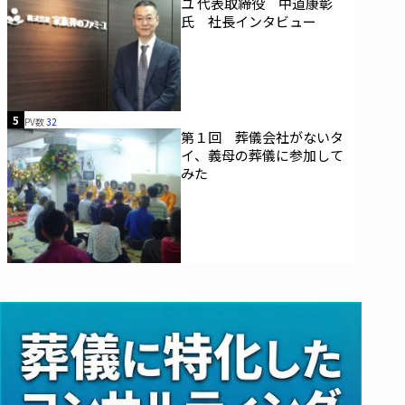
ユ 代表取締役 中道康彰
氏 社長インタビュー
5
PV数
32
第１回 葬儀会社がないタ
イ、義母の葬儀に参加して
みた