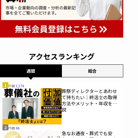
アクセスランキング
週間
総合
1
PV数
1,176
葬祭ディレクターとあわせ
て持ちたい｜終活士の取得
方法やメリット・年収を解
説
2
PV数
66
急なお通夜・葬式でも安