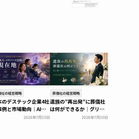
儀社の経営戦略
葬儀社の経営戦略
本のデステック企業4社
遺族の”再出発”に葬儀社
事例と市場動向｜AI故
は何ができるか｜グリー
・メタバース霊園の現
フケアから読み解く故人
2026年7月15日
2026年7月10日
地
との向き合い方
葬研会員限定
葬研会員限定