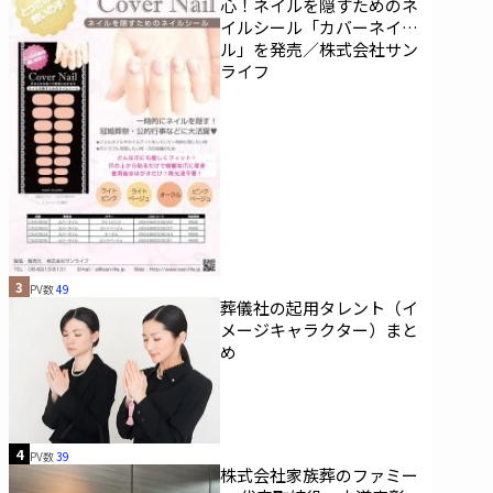
心！ネイルを隠すためのネ
イルシール「カバーネイ
ル」を発売／株式会社サン
ライフ
3
PV数
49
葬儀社の起用タレント（イ
メージキャラクター）まと
め
4
PV数
39
株式会社家族葬のファミー