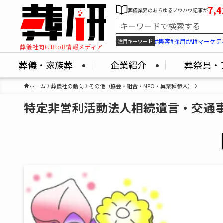
7,4
葬儀業界のあらゆるノウハウ記事が
#集客
#採用
#AI
#マーケテ
注目キーワード
葬儀社向けBtoB情報メディア
葬儀・家族葬
企業紹介
葬祭具・
ホーム
葬儀社の動向
その他（協会・組合・NPO・異業種参入）
特定非営利活動法人相続遺言・交通