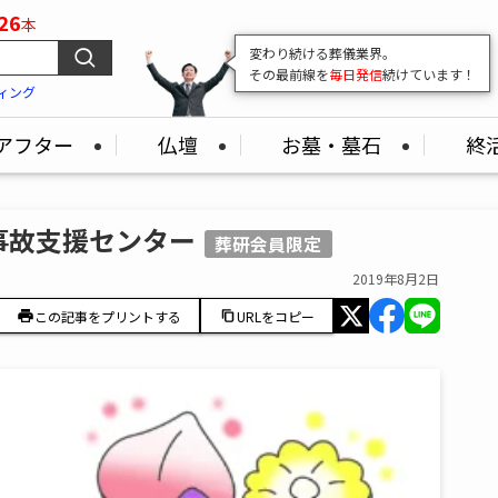
26
本
変わり続ける葬儀業界。
その最前線を
毎日発信
続けています！
ィング
アフター
仏壇
お墓・墓石
終
事故支援センター
葬研会員限定
2019年8月2日
この記事をプリントする
URLをコピー