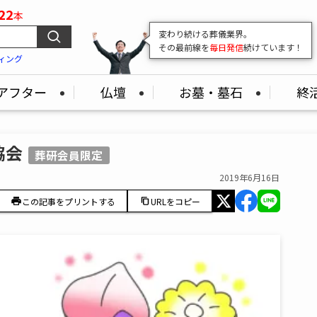
22
本
変わり続ける葬儀業界。
その最前線を
毎日発信
続けています！
ィング
アフター
仏壇
お墓・墓石
終
協会
葬研会員限定
2019年6月16日
この記事をプリントする
URLをコピー