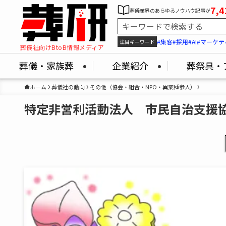
7,4
葬儀業界のあらゆるノウハウ記事が
#集客
#採用
#AI
#マーケテ
注目キーワード
葬儀社向けBtoB情報メディア
葬儀・家族葬
企業紹介
葬祭具・
ホーム
葬儀社の動向
その他（協会・組合・NPO・異業種参入）
特定非営利活動法人 市民自治支援