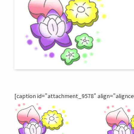
[caption id="attachment_9578" align="alignce