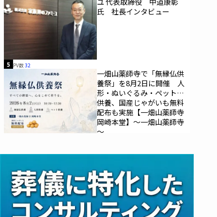
ユ 代表取締役 中道康彰
氏 社長インタビュー
5
PV数
32
一畑山薬師寺で「無縁仏供
養祭」を8月2日に開催 人
形・ぬいぐるみ・ペットの
供養、国産じゃがいも無料
配布も実施【一畑山薬師寺
岡崎本堂】～一畑山薬師寺
～