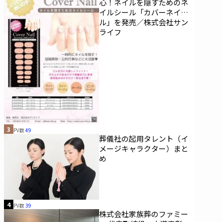
心！ネイルを隠すためのネ
イルシール「カバーネイ
ル」を発売／株式会社サン
ライフ
3
PV数
49
葬儀社の起用タレント（イ
メージキャラクター）まと
め
4
PV数
39
株式会社家族葬のファミー