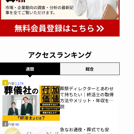
アクセスランキング
週間
総合
1
PV数
1,176
葬祭ディレクターとあわせ
て持ちたい｜終活士の取得
方法やメリット・年収を解
説
2
PV数
66
急なお通夜・葬式でも安