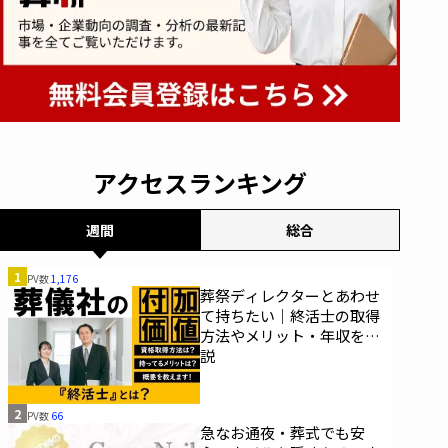
アクセスランキング
週間
総合
1
PV数
1,176
葬祭ディレクターとあわせ
て持ちたい｜終活士の取得
方法やメリット・年収を解
説
2
PV数
66
急なお通夜・葬式でも安