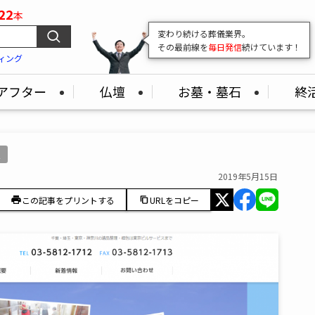
22
本
葬儀業界の
"いま"
がここでわかる！
最新の市場情報をどこよりも早くお届け
ィング
アフター
仏壇
お墓・墓石
終
定
2019年5月15日
この記事をプリントする
URLをコピー