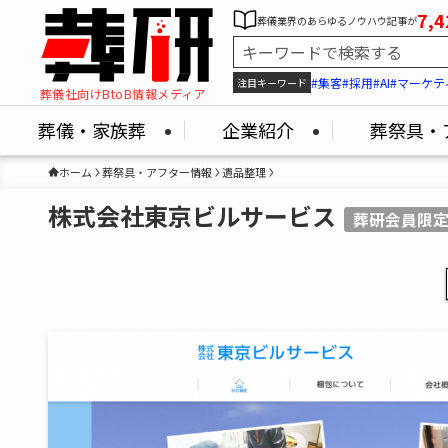
7,4
葬儀業界のあらゆるノウハウ記事が
#集客
#採用
#AI
#マーケテ
注目キーワード
葬儀社向けBtoB情報メディア
葬儀・家族葬
企業紹介
葬祭具・
ホーム
葬祭具・アフター情報
遺品整理
株式会社東京ビルサービス
葬研会員限