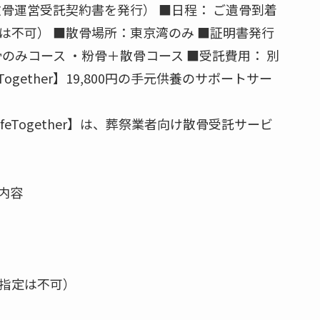
散骨運営受託契約書を発行） ■日程： ご遺骨到着
は不可） ■散骨場所：東京湾のみ ■証明書発行
のみコース ・粉骨＋散骨コース ■受託費用： 別
ogether】19,800円の手元供養のサポートサー
feTogether】は、葬祭業者向け散骨受託サービ
内容
（指定は不可）