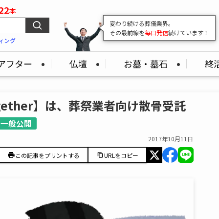
22
本
葬儀業界の
"いま"
がここでわかる！
最新の市場情報をどこよりも早くお届け
ィング
アフター
仏壇
お墓・墓石
終
gether】は、葬祭業者向け散骨受託
一般公開
2017年10月11日
この記事をプリントする
URLをコピー