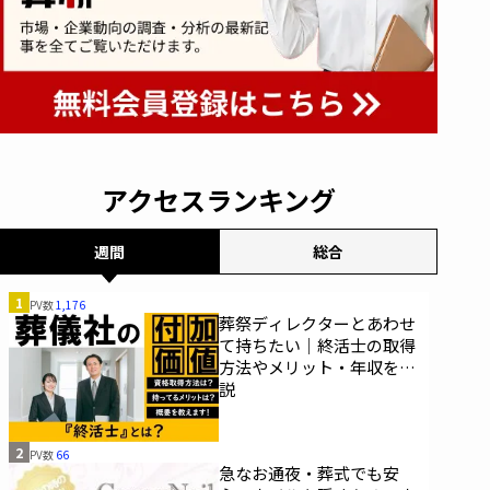
アクセスランキング
週間
総合
1
PV数
1,176
葬祭ディレクターとあわせ
て持ちたい｜終活士の取得
方法やメリット・年収を解
説
2
PV数
66
急なお通夜・葬式でも安