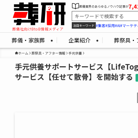
7,4
葬儀業界のあらゆるノウハウ記事が
#集客
#採用
#AI
#マーケテ
注目キーワード
葬儀社向けBtoB情報メディア
葬儀・家族葬
企業紹介
葬祭具・
ホーム
葬祭具・アフター情報
手元供養
手元供養サポートサービス【LifeTo
サービス【任せて散骨】を開始する