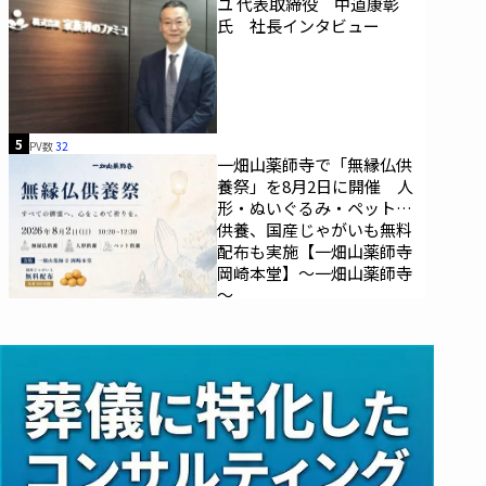
ユ 代表取締役 中道康彰
氏 社長インタビュー
5
PV数
32
一畑山薬師寺で「無縁仏供
養祭」を8月2日に開催 人
形・ぬいぐるみ・ペットの
供養、国産じゃがいも無料
配布も実施【一畑山薬師寺
岡崎本堂】～一畑山薬師寺
～