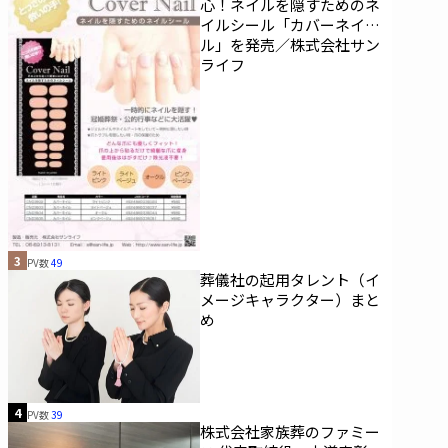
心！ネイルを隠すためのネ
イルシール「カバーネイ
ル」を発売／株式会社サン
ライフ
3
PV数
49
葬儀社の起用タレント（イ
メージキャラクター）まと
め
4
PV数
39
株式会社家族葬のファミー