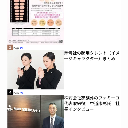
3
PV数
49
葬儀社の起用タレント（イメ
ージキャラクター）まとめ
4
PV数
39
株式会社家族葬のファミーユ
代表取締役 中道康彰氏 社
長インタビュー