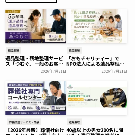
遺品整理
遺品整理
遺品整理・残地整理サービ
「おもチャリティー」で
ス「つむぐ」一般のお客様
NPO法人による遺品整理サ
へ提供開始～南日本引越セ
ポートを開始～子ども支援
2026年7月31日
2026年7月21日
ンター～
センター～
一般公開
一般公開
葬儀関連サービス・商品
遺品整理
【2026年最新】葬儀社向け
40歳以上の男女200名に聞