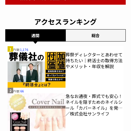
アクセスランキング
週間
総合
1
PV数
1,176
葬祭ディレクターとあわせて
持ちたい｜終活士の取得方法
やメリット・年収を解説
2
PV数
66
急なお通夜・葬式でも安心！
ネイルを隠すためのネイルシ
ール「カバーネイル」を発売
／株式会社サンライフ