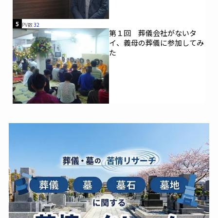
5
PV数
32
第１回 葬儀会社がないタ
イ、義母の葬儀に参加してみ
た