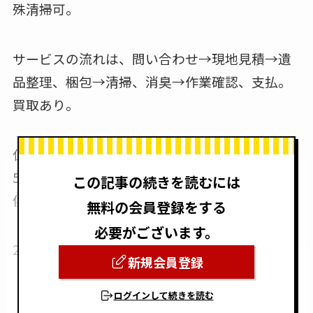
殊清掃可。
サービスの流れは、問い合わせ→現地見積→遺
品整理、梱包→清掃、消臭→作業確認、支払。
買取あり。
仏壇などの合同供養を行っている。仏壇供養2万
5000円より。人形供養はひと箱5万5000円より。
この記事の続きを読むには
供養後は住職の名刺と証明書が届く。
無料の会員登録をする
必要がございます。
2ヶ月間の遺品保管サービスあり。
新規会員登録
ログインして続きを読む