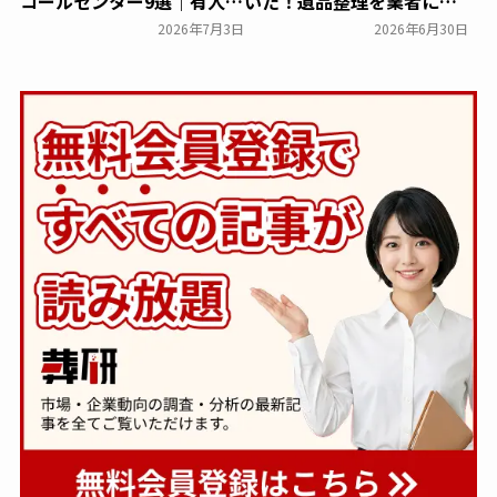
コールセンター9選｜有人・
いた！遺品整理を業者に依
AI型を費用相場とあわせて
頼する際に不安なことは？
2026年7月3日
2026年6月30日
比較
（クリーンサービス調べ）
葬研会員限定
～エルスト～
一般公開