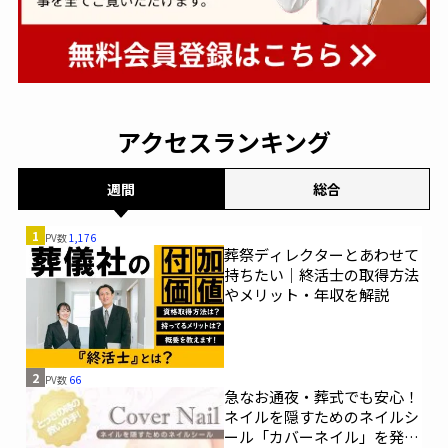
アクセスランキング
週間
総合
1
PV数
1,176
葬祭ディレクターとあわせて
持ちたい｜終活士の取得方法
やメリット・年収を解説
2
PV数
66
急なお通夜・葬式でも安心！
ネイルを隠すためのネイルシ
ール「カバーネイル」を発売