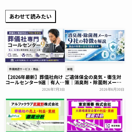
あわせて読みたい
葬儀関連サービス・商品
納棺
【2026年最新】葬儀社向け
ご遺体保全の臭気・衛生対
コールセンター9選｜有人・
策｜消臭剤・除菌剤メーカ
AI型を費用相場とあわせて
ー9社の特徴を解説
2026年7月3日
2026年6月30日
比較
葬研会員限定
葬研会員限定