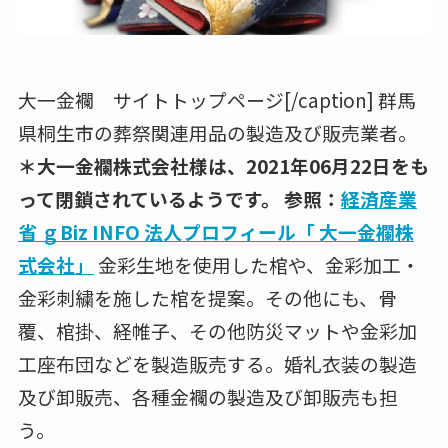
大一金襴 サイトトップページ[/caption] 群馬
県桐生市の葬祭関連用品の製造及び販売業者。
＊大一金襴株式会社様は、2021年06月22日をも
って閉鎖されているようです。
参照：
経済産業
省 ｇBiz INFO 法人プロフィール「 大一金襴株
式会社」
金彩生地を使用した棺や、金彩加工・
金彩刺繍を施した棺を提案。その他にも、骨
覆、棺掛、経帷子、その他防災マットや金彩加
工座布団などを製造販売する。婚礼衣装の製造
及び卸販売、各種金襴の製造及び卸販売も担
う。