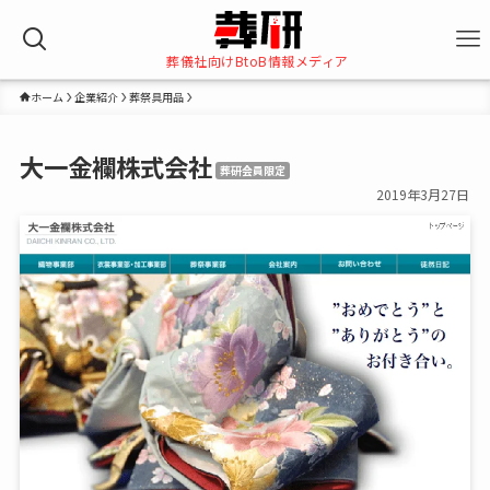
葬儀社向けBtoB情報メディア
ホーム
企業紹介
葬祭具用品
大一金襴株式会社
葬研会員限定
2019年3月27日