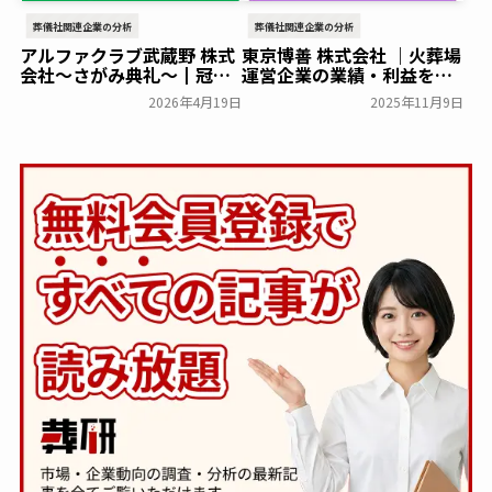
葬儀社関連企業の分析
葬儀社関連企業の分析
アルファクラブ武蔵野 株式
東京博善 株式会社 ｜火葬場
会社～さがみ典礼～┃冠婚
運営企業の業績・利益をま
葬祭互助会の業績・利益を
とめて分析
葬研会員限定
2026年4月19日
2025年11月9日
まとめて分析
葬研会員限定