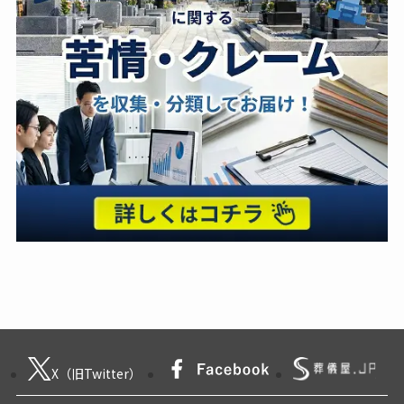
X（旧Twitter）