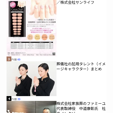
／株式会社サンライフ
3
PV数
49
葬儀社の起用タレント（イメ
ージキャラクター）まとめ
4
PV数
39
株式会社家族葬のファミーユ
代表取締役 中道康彰氏 社