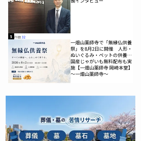
長インタビュー
5
PV数
32
一畑山薬師寺で「無縁仏供養
祭」を8月2日に開催 人形・
ぬいぐるみ・ペットの供養、
国産じゃがいも無料配布も実
施【一畑山薬師寺 岡崎本堂】
～一畑山薬師寺～