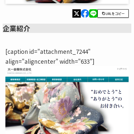
URLをコピー
企業紹介
[caption id="attachment_7244"
align="aligncenter" width="633"]