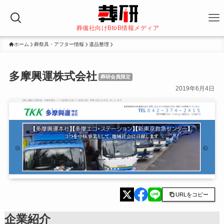
葬儀社向けBtoB情報メディア
ホーム
葬祭具・アフター情報
遺品整理
多摩興運株式会社
葬研会員限定
2019年6月4日
URLをコピー
企業紹介