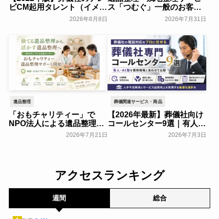
ビCM起用タレント（イメー
ス「つむぐ」一般のお客様
ジキャラクター）まとめ
へ提供開始～南日本引越セ
2026年8月8日
2026年7月31日
ンター～
葬研会員限定
一般公開
遺品整理
葬儀関連サービス・商品
「おもチャリティー」で
【2026年最新】葬儀社向け
NPO法人による遺品整理サ
コールセンター9選｜有人・
ポートを開始～子ども支援
AI型を費用相場とあわせて
2026年7月21日
2026年7月3日
センター～
比較
一般公開
葬研会員限定
アクセスランキング
週間
総合