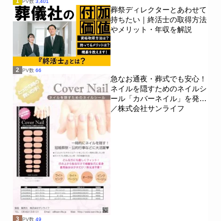
1
PV数
3,401
葬祭ディレクターとあわせて
持ちたい｜終活士の取得方法
やメリット・年収を解説
2
PV数
66
急なお通夜・葬式でも安心！
ネイルを隠すためのネイルシ
ール「カバーネイル」を発売
／株式会社サンライフ
3
PV数
49