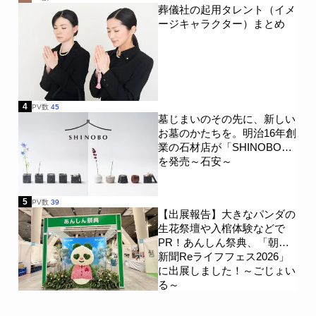
葬儀社の起用タレント（イメ
ージキャラクター）まとめ
4
PV数
45
墓じまいのその先に、新しい
お墓のかたちを。明治16年創
業の石材店が「SHINOBO」
を発売～石安～
5
PV数
39
【出展報告】大きなパンダの
生花祭壇や入棺体験などで
PR！あんしん祭典、「朝日
新聞Reライフフェス2026」
に出展しました！～ごじょい
る～