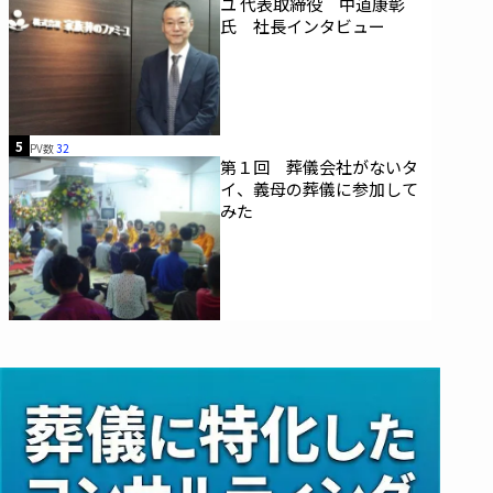
ユ 代表取締役 中道康彰
氏 社長インタビュー
5
PV数
32
第１回 葬儀会社がないタ
イ、義母の葬儀に参加して
みた