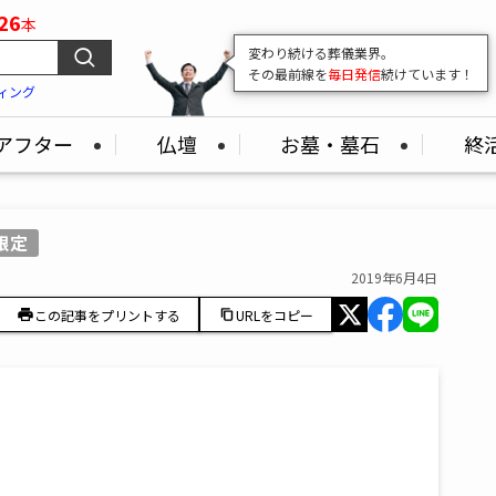
26
本
変わり続ける葬儀業界。
その最前線を
毎日発信
続けています！
ィング
アフター
仏壇
お墓・墓石
終
限定
2019年6月4日
この記事をプリントする
URLをコピー