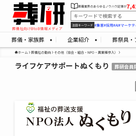
7,4
葬儀業界のあらゆるノウハウ記事が
#集客
#採用
#AI
#マーケテ
注目キーワード
葬儀社向けBtoB情報メディア
葬儀・家族葬
企業紹介
葬祭具・
ホーム
葬儀社の動向
その他（協会・組合・NPO・異業種参入）
ライフケアサポートぬくもり
葬研会員