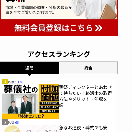
アクセスランキング
週間
総合
1
PV数
1,176
葬祭ディレクターとあわせ
て持ちたい｜終活士の取得
方法やメリット・年収を解
説
2
PV数
66
急なお通夜・葬式でも安