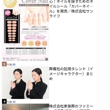
心！ネイルを隠すためのネ
イルシール「カバーネイ
ル」を発売／株式会社サン
ライフ
3
PV数
49
葬儀社の起用タレント（イ
メージキャラクター）まと
め
4
PV数
39
株式会社家族葬のファミー