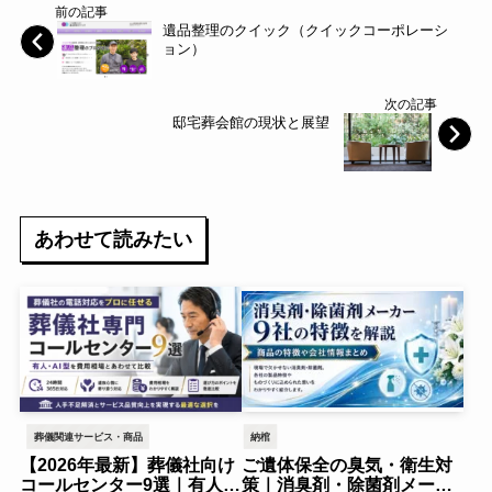
前の記事
遺品整理のクイック（クイックコーポレーシ
ョン）
次の記事
邸宅葬会館の現状と展望
あわせて読みたい
葬儀関連サービス・商品
納棺
【2026年最新】葬儀社向け
ご遺体保全の臭気・衛生対
コールセンター9選｜有人・
策｜消臭剤・除菌剤メーカ