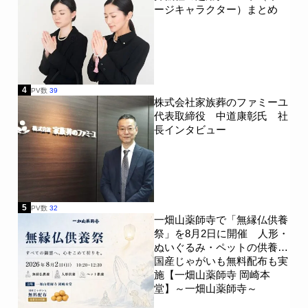
ージキャラクター）まとめ
4
PV数
39
株式会社家族葬のファミーユ
代表取締役 中道康彰氏 社
長インタビュー
5
PV数
32
一畑山薬師寺で「無縁仏供養
祭」を8月2日に開催 人形・
ぬいぐるみ・ペットの供養、
国産じゃがいも無料配布も実
施【一畑山薬師寺 岡崎本
堂】～一畑山薬師寺～