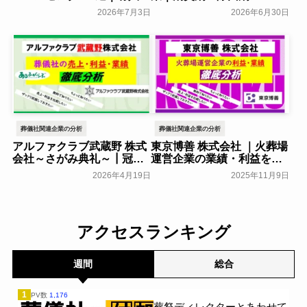
AI型を費用相場とあわせて
ー9社の特徴を解説
2026年7月3日
2026年6月30日
比較
葬研会員限定
葬研会員限定
葬儀社関連企業の分析
葬儀社関連企業の分析
アルファクラブ武蔵野 株式
東京博善 株式会社 ｜火葬場
会社～さがみ典礼～┃冠婚
運営企業の業績・利益をま
葬祭互助会の業績・利益を
とめて分析
葬研会員限定
2026年4月19日
2025年11月9日
まとめて分析
葬研会員限定
アクセスランキング
週間
総合
1
PV数
1,176
葬祭ディレクターとあわせて