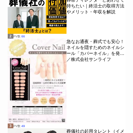
持ちたい｜終活士の取得方法
やメリット・年収を解説
2
PV数
66
急なお通夜・葬式でも安心！
ネイルを隠すためのネイルシ
ール「カバーネイル」を発売
／株式会社サンライフ
3
PV数
49
葬儀社の起用タレント（イメ