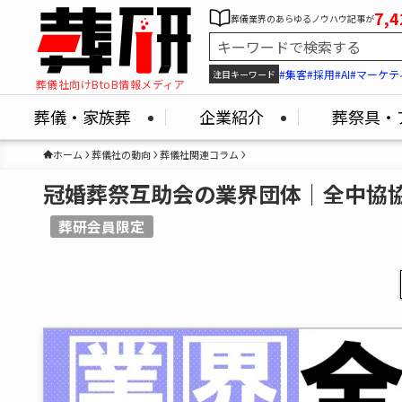
7,4
葬儀業界のあらゆるノウハウ記事が
#集客
#採用
#AI
#マーケテ
注目キーワード
葬儀社向けBtoB情報メディア
葬儀・家族葬
企業紹介
葬祭具・
ホーム
葬儀社の動向
葬儀社関連コラム
冠婚葬祭互助会の業界団体｜全中協
葬研会員限定