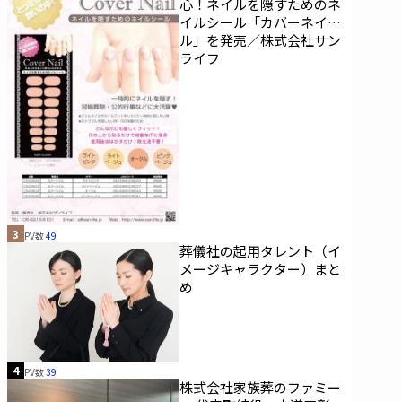
心！ネイルを隠すためのネ
イルシール「カバーネイ
ル」を発売／株式会社サン
ライフ
3
PV数
49
葬儀社の起用タレント（イ
メージキャラクター）まと
め
4
PV数
39
株式会社家族葬のファミー