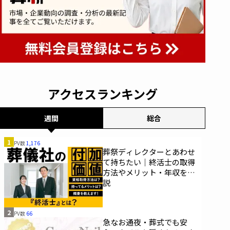
アクセスランキング
週間
総合
1
PV数
1,176
葬祭ディレクターとあわせ
て持ちたい｜終活士の取得
方法やメリット・年収を解
説
2
PV数
66
急なお通夜・葬式でも安