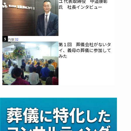
ユ 代表取締役 中道康彰
氏 社長インタビュー
5
PV数
32
第１回 葬儀会社がないタ
イ、義母の葬儀に参加して
みた