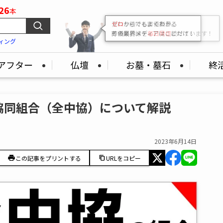
26
本
変わり続ける葬儀業界。
その最前線を
毎日発信
続けています！
ィング
アフター
仏壇
お墓・墓石
終
協同組合（全中協）について解説
2023年6月14日
この記事をプリントする
URLをコピー