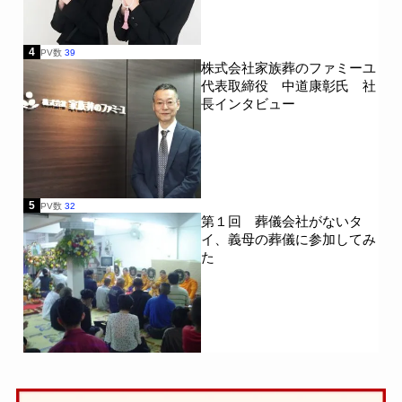
4
PV数
39
株式会社家族葬のファミーユ
代表取締役 中道康彰氏 社
長インタビュー
5
PV数
32
第１回 葬儀会社がないタ
イ、義母の葬儀に参加してみ
た