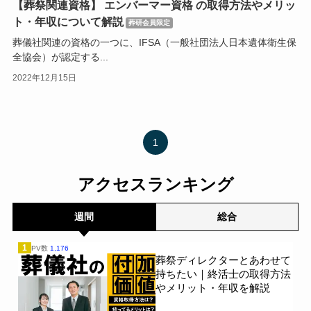
【葬祭関連資格】 エンバーマー資格 の取得方法やメリッ
ト・年収について解説
葬研会員限定
葬儀社関連の資格の一つに、IFSA（一般社団法人日本遺体衛生保
全協会）が認定する...
2022年12月15日
1
アクセスランキング
週間
総合
1
PV数
1,176
葬祭ディレクターとあわせて
持ちたい｜終活士の取得方法
やメリット・年収を解説