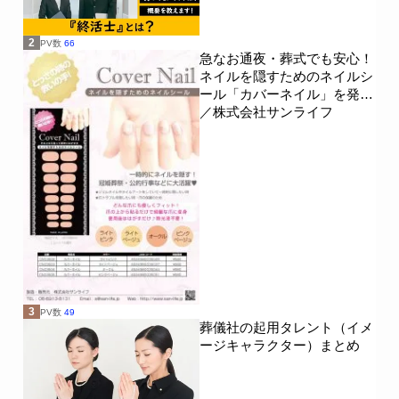
2
PV数
66
急なお通夜・葬式でも安心！
ネイルを隠すためのネイルシ
ール「カバーネイル」を発売
／株式会社サンライフ
3
PV数
49
葬儀社の起用タレント（イメ
ージキャラクター）まとめ