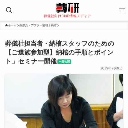
葬儀社向けBtoB情報メディア
ホーム
葬祭具・アフター情報
納棺
葬儀社担当者・納棺スタッフのための
【ご遺族参加型】納棺の手順とポイン
ト」セミナー開催
一般公開
2019年7月9日