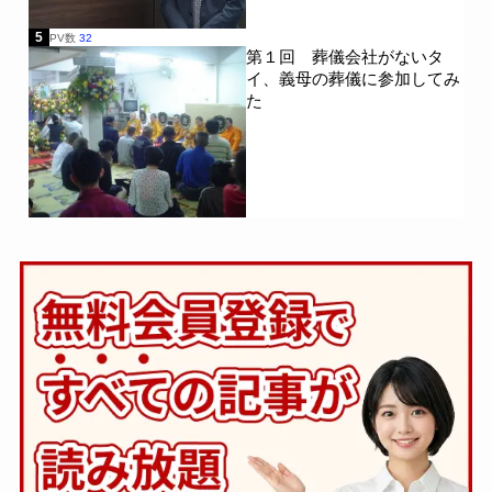
5
PV数
32
第１回 葬儀会社がないタ
イ、義母の葬儀に参加してみ
た