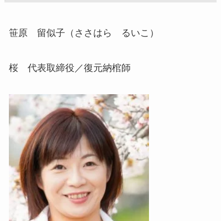
笹原 留似子（ささはら るいこ）
桜 代表取締役／復元納棺師