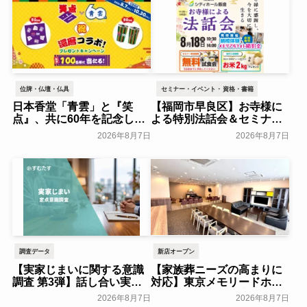
位牌・仏壇・仏具
セミナー・イベント・資格・書籍
日本香堂「青雲」と『笑
【福岡市早良区】お寺様に
点』、共に60年を記念した
よる特別法話会＆セミナー
初コラボ！オリジナルグッ
特典「無料試食会」を8月
2026年8月7日
2026年8月7日
ズのプレゼントキャンペー
18日(月)にシティホール飯
ンを実施～日本香堂～
倉にて開催！～ベルコ～
一般公開
一般公開
調査データ
新店オープン
【実家じまいに関する意識
【家族葬ニーズの高まりに
調査 第3弾】話し合い実施
対応】東京メモリードホー
率は29.5％で前回から低
ルに貸切型家族葬空間『第
2026年8月7日
2026年8月7日
下。「大相続時代」でも家
８ホール～Living～』オー