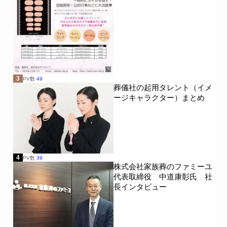
3
PV数
49
葬儀社の起用タレント（イメ
ージキャラクター）まとめ
4
PV数
39
株式会社家族葬のファミーユ
代表取締役 中道康彰氏 社
長インタビュー