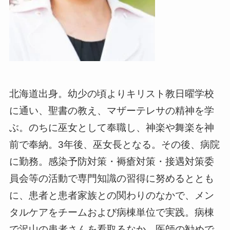
北海道出身。幼少の頃よりキリスト教日曜学校
に通い、聖書の教え、マザーテレサの精神を学
ぶ。のちに巫女として奉職し、神楽や舞楽を神
前で奉納。3年後、巫女長となる。その後、病院
に勤務。感染予防対策・褥瘡対策・接遇対策委
員会等の活動で専門知識の習得に努めるととも
に、患者と患者家族との関わりのなかで、メン
タルケアをチームおよび病棟単位で実践。病棟
で沢山の患者さんを看取るなか、医師の勧めで