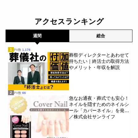
族の会話は進まず～すむた
プン～メモリードグループ
す～
～
一般公開
一般公開
アクセスランキング
週間
総合
1
PV数
1,176
葬祭ディレクターとあわせて
持ちたい｜終活士の取得方法
やメリット・年収を解説
2
PV数
66
急なお通夜・葬式でも安心！
ネイルを隠すためのネイルシ
ール「カバーネイル」を発売
／株式会社サンライフ