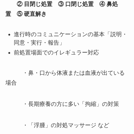
②
目閉じ処置 ③
口閉じ処置 ④
鼻処
置 ⑤
硬直解き
進行時のコミュニケーションの基本「説明・
同意・実行・報告」
前処置場面でのイレギュラー対応
・鼻・口から体液または血液が出ている
場合
・長期療養の方に多い「拘縮」の対策
・「浮腫」の対処マッサージ など