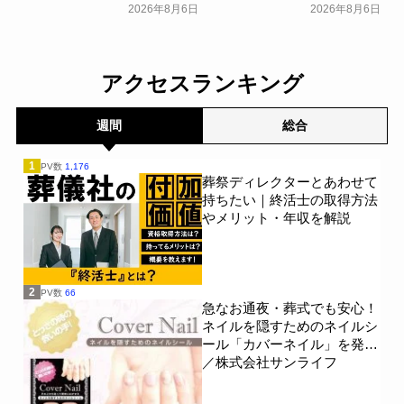
族の葬儀について「特に考
いる人はわずか7％？具体的
2026年8月6日
2026年8月6日
えていない」が57.3％～
に話せていない人の約半数
NEXER Group～
が「お盆に話したい」｜
一般公開
「しっかり保険、ちゃんと
節約。」が親の相続につい
アクセスランキング
て400名を対象に意識調査
を実施～Sasuke Financial
Lab～
一般公開
週間
総合
1
PV数
1,176
葬祭ディレクターとあわせて
持ちたい｜終活士の取得方法
やメリット・年収を解説
2
PV数
66
急なお通夜・葬式でも安心！
ネイルを隠すためのネイルシ
ール「カバーネイル」を発売
／株式会社サンライフ