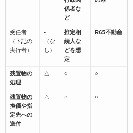
係者な
ど
受任者
-
推定相
R65不動産
（下記の
（な
続人な
実行者）
し）
どを想
定
残置物の
△
○
○
処理
残置物の
△
○
○
換価や指
定先への
送付