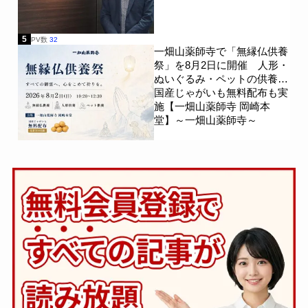
5
PV数
32
一畑山薬師寺で「無縁仏供養
祭」を8月2日に開催 人形・
ぬいぐるみ・ペットの供養、
国産じゃがいも無料配布も実
施【一畑山薬師寺 岡崎本
堂】～一畑山薬師寺～