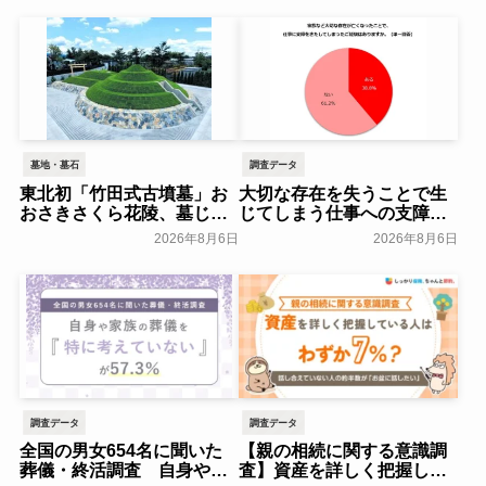
墓地・墓石
調査データ
東北初「竹田式古墳墓」お
大切な存在を失うことで生
おさきさくら花陵、墓じま
じてしまう仕事への支障
いのご負担を軽減する「墓
「経験がある」38.8％～ビ
2026年8月6日
2026年8月6日
じまいアシストプラン」を
ースタイルグループ～
開始 ─ 合同永久埋葬（合祀
一般公開
墓）への改葬がお二人目以
降100,000円（税込）に【株
式会社前方後円墳】～前方
後円墳～
一般公開
調査データ
調査データ
全国の男女654名に聞いた
【親の相続に関する意識調
葬儀・終活調査 自身や家
査】資産を詳しく把握して