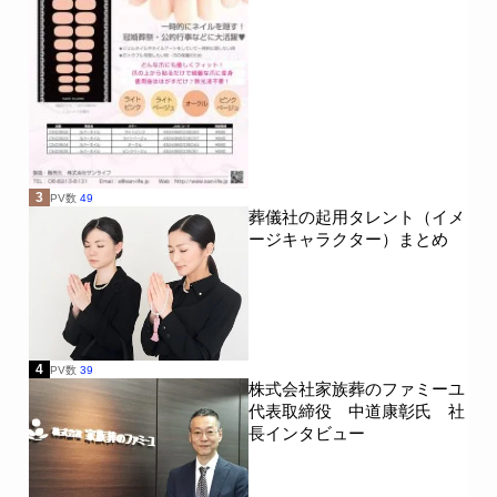
3
PV数
49
葬儀社の起用タレント（イメ
ージキャラクター）まとめ
4
PV数
39
株式会社家族葬のファミーユ
代表取締役 中道康彰氏 社
長インタビュー