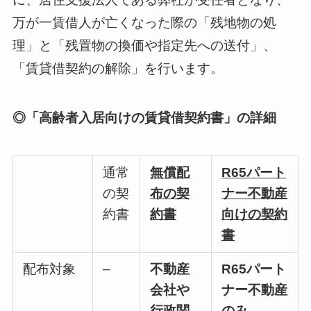
万が一賃借人が亡くなった際の「残地物の処
理」と「残置物の換価や指定先への送付」、
「賃貸借契約の解除」を行います。
◎「高齢者入居向けの賃貸借契約書」の詳細
通常
無償配
R65パート
の契
布の契
ナー不動産
約書
約書
向けの契約
書
配布対象
–
不動産
R65パート
会社や
ナー不動産
行政関
のみ