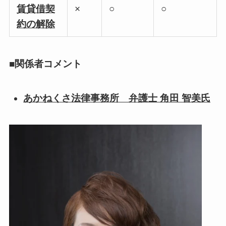
賃貸借契
×
○
○
約の解除
■関係者コメント
あかねくさ法律事務所 弁護士 角田 智美氏