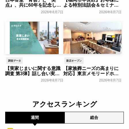
点』、共に60年を記念した
よる特別法話会＆セミナー
初コラボ！オリジナルグッ
特典「無料試食会」を8月
2026年8月7日
2026年8月7日
ズのプレゼントキャンペー
18日(月)にシティホール飯
ンを実施～日本香堂～
倉にて開催！～ベルコ～
一般公開
一般公開
調査データ
新店オープン
【実家じまいに関する意識
【家族葬ニーズの高まりに
調査 第3弾】話し合い実施
対応】東京メモリードホー
率は29.5％で前回から低
ルに貸切型家族葬空間『第
2026年8月7日
2026年8月7日
下。「大相続時代」でも家
８ホール～Living～』オー
族の会話は進まず～すむた
プン～メモリードグループ
す～
～
一般公開
一般公開
アクセスランキング
週間
総合