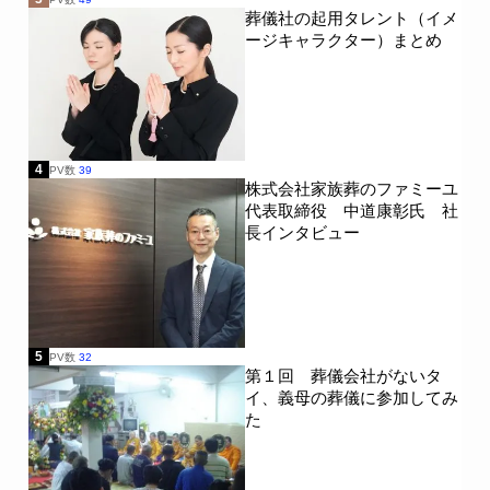
葬儀社の起用タレント（イメ
ージキャラクター）まとめ
4
PV数
39
株式会社家族葬のファミーユ
代表取締役 中道康彰氏 社
長インタビュー
5
PV数
32
第１回 葬儀会社がないタ
イ、義母の葬儀に参加してみ
た