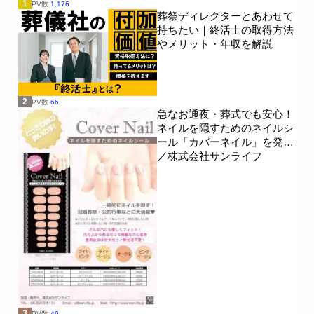
1
PV数
1,176
葬祭ディレクターとあわせて
持ちたい｜終活士の取得方法
やメリット・年収を解説
2
PV数
66
急なお通夜・葬式でも安心！
ネイルを隠すためのネイルシ
ール「カバーネイル」を発売
／株式会社サンライフ
3
PV数
49