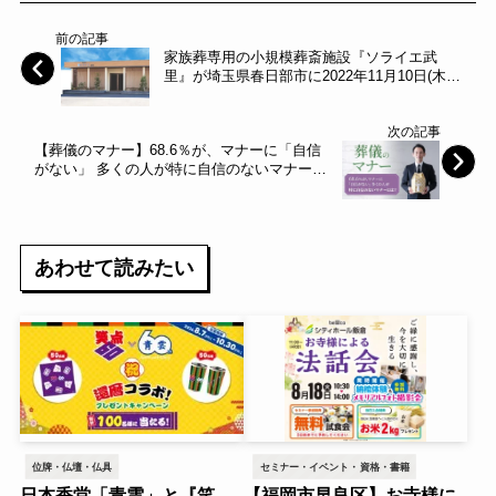
前の記事
家族葬専用の小規模葬斎施設『ソライエ武
里』が埼玉県春日部市に2022年11月10日(木)
にグランドオープン ～アルファクラブ武蔵野
～
次の記事
【葬儀のマナー】68.6％が、マナーに「自信
がない」 多くの人が特に自信のないマナーと
は？ ～NEXER～
あわせて読みたい
位牌・仏壇・仏具
セミナー・イベント・資格・書籍
日本香堂「青雲」と『笑
【福岡市早良区】お寺様に