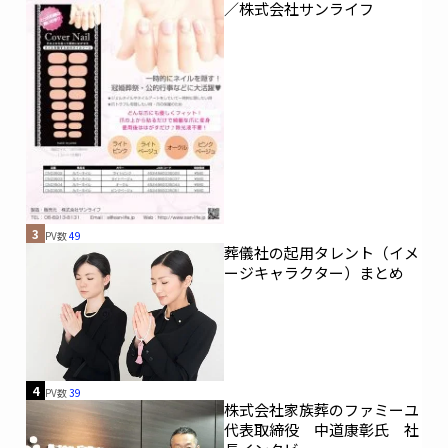
／株式会社サンライフ
3
PV数
49
葬儀社の起用タレント（イメ
ージキャラクター）まとめ
4
PV数
39
株式会社家族葬のファミーユ
代表取締役 中道康彰氏 社