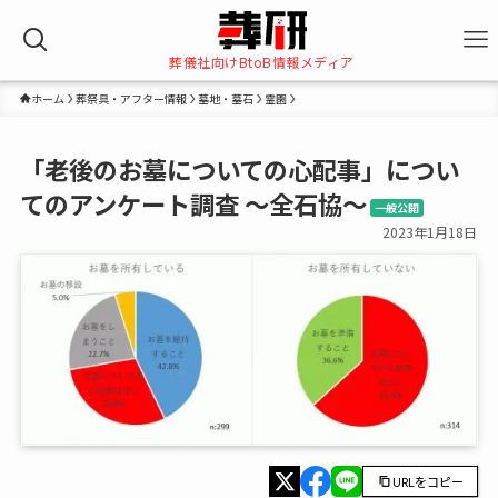
葬儀社向けBtoB情報メディア
ホーム
葬祭具・アフター情報
墓地・墓石
霊園
「老後のお墓についての心配事」につい
てのアンケート調査 ～全石協～
一般公開
2023年1月18日
URLをコピー