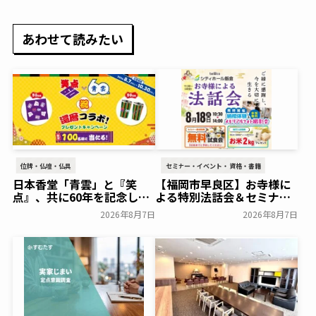
あわせて読みたい
位牌・仏壇・仏具
セミナー・イベント・資格・書籍
日本香堂「青雲」と『笑
【福岡市早良区】お寺様に
点』、共に60年を記念した
よる特別法話会＆セミナー
初コラボ！オリジナルグッ
特典「無料試食会」を8月
2026年8月7日
2026年8月7日
ズのプレゼントキャンペー
18日(月)にシティホール飯
ンを実施～日本香堂～
倉にて開催！～ベルコ～
一般公開
一般公開