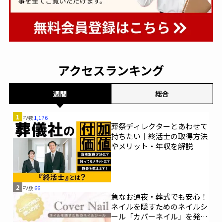
アクセスランキング
週間
総合
1
PV数
1,176
葬祭ディレクターとあわせて
持ちたい｜終活士の取得方法
やメリット・年収を解説
2
PV数
66
急なお通夜・葬式でも安心！
ネイルを隠すためのネイルシ
ール「カバーネイル」を発売