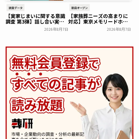
調査データ
新店オープン
【実家じまいに関する意識
【家族葬ニーズの高まりに
調査 第3弾】話し合い実施
対応】東京メモリードホー
率は29.5％で前回から低
ルに貸切型家族葬空間『第
2026年8月7日
2026年8月7日
下。「大相続時代」でも家
８ホール～Living～』オー
族の会話は進まず～すむた
プン～メモリードグループ
す～
～
一般公開
一般公開